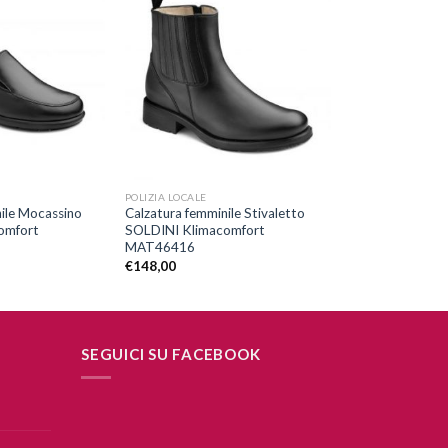
Aggiungi
Aggiungi
alla lista
alla lista
dei
dei
desideri
desideri
+
POLIZIA LOCALE
ile Mocassino
Calzatura femminile Stivaletto
omfort
SOLDINI Klimacomfort
MAT46416
€
148,00
SEGUICI SU FACEBOOK