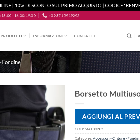
LINE | 10% DI SCONTO SUL PRIMO ACQUISTO | CODICE "BEN
/13:00 - 16:00/19:30
+39 371 5919292
PRODOTTI
INFORMAZIONI
CONTATTI
- Fondine
Borsetto Multius
Aggiungi
alla lista
AGGIUNGI AL PRE
dei
desideri
COD:
MAT00205
Categorie:
Accessori - Cinture - Fondin