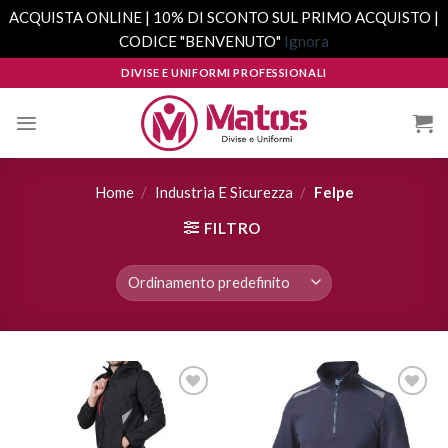
ACQUISTA ONLINE | 10% DI SCONTO SUL PRIMO ACQUISTO |
CODICE "BENVENUTO"
Ignora
Skip
DIVISE E UNIFORMI PROFESSIONALI
to
content
Home
/
Industria E Sicurezza
/
Felpe
FILTRO
Aggiungi
Aggiungi
alla lista
alla lista
dei
dei