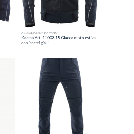
+
ABBIGLIAMENTO MOTO
o
Kaama Art. 11003 15 Giacca moto estiva
con inserti gialli
ggiungi
Aggiungi
lla lista
alla lista
dei
dei
esideri
desideri
+