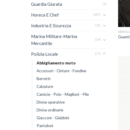
Guardia Giurata
(1)
Horeca E Chef
(187)
+
Industria E Sicurezza
(31)
ABBIGL
Marina Militare-Marina
Guanti 
(14)
Mercantile
Polizia Locale
(77)
Abbigliamento moto
Accessori - Cinture - Fondine
Berretti
Calzature
Camicie - Polo - Maglioni - Pile
Divise operative
Divise ordinarie
Giacconi - Giubbini
Pantaloni
+