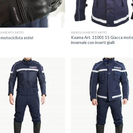
+
IAMENTO MOTO
ABBIGLIAMENTO MOTO
Kaama Art. 11001 15 Giacca mot
motociclista estivi
invernale con inserti gialli
Aggiungi
A
alla lista
a
dei
desideri
d
+