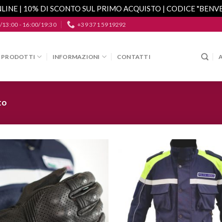
LINE | 10% DI SCONTO SUL PRIMO ACQUISTO | CODICE "BEN
/13:00 - 16:00/19:30
+39 371 5919292
PRODOTTI
INFORMAZIONI
CONTATTI
to
Aggiungi
A
alla lista
a
dei
desideri
d