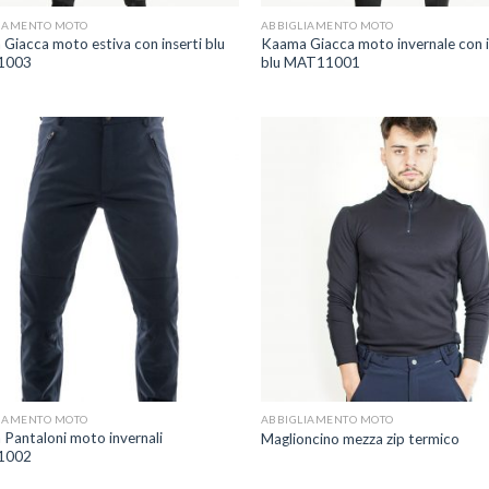
IAMENTO MOTO
ABBIGLIAMENTO MOTO
Giacca moto estiva con inserti blu
Kaama Giacca moto invernale con i
1003
blu MAT11001
Aggiungi
A
alla lista
a
dei
desideri
d
+
IAMENTO MOTO
ABBIGLIAMENTO MOTO
Pantaloni moto invernali
Maglioncino mezza zip termico
1002