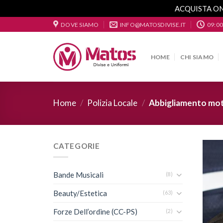
ACQUISTA ON
Skip
DOVE SIAMO
INFO@MATOSDIVISE.IT
09:00
to
content
HOME
CHI SIAMO
Home
/
Polizia Locale
/
Abbigliamento mo
CATEGORIE
Bande Musicali
(8)
Beauty/Estetica
(63)
Forze Dell’ordine (CC-PS)
(2)