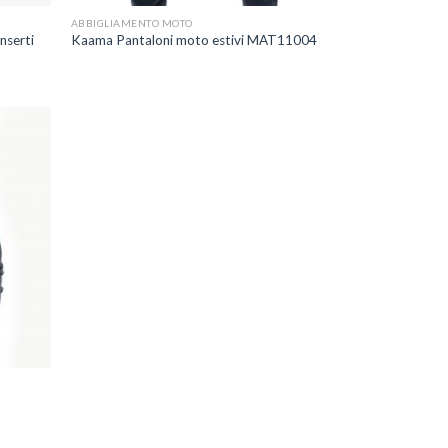
ABBIGLIAMENTO MOTO
nserti
Kaama Pantaloni moto estivi MAT11004
ggiungi
lla lista
dei
esideri