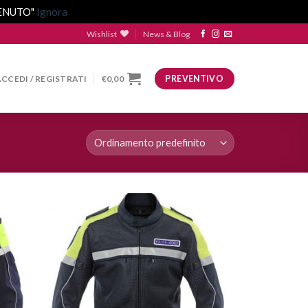
VENUTO"
Ignora
Wishlist
News & Blog
ACCEDI / REGISTRATI
€
0,00
PREVENTIVO
ggiungi
Aggiungi
lla lista
alla lista
dei
dei
esideri
desideri