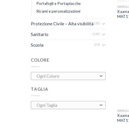
Portafogli e Portaplacche
ABBIGL
Ricami e personalizzazioni
Kaama 
MAT1
Protezione Civile – Alta visibilità
(18)
Sanitario
(118)
Scuola
(23)
COLORE
Ogni Colore
TAGLIA
+
Ogni Taglia
ABBIGL
Kaama 
MAT1