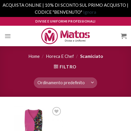
ACQUISTA ONLINE | 10% DI SCONTO SUL PRIMO ACQUISTO |
CODICE "BENVENUTO"
Ignora
Skip
DIVISE E UNIFORMI PROFESSIONALI
to
content
Home
/
Horeca E Chef
/
Scamiciato
FILTRO
Aggiungi
alla lista
dei