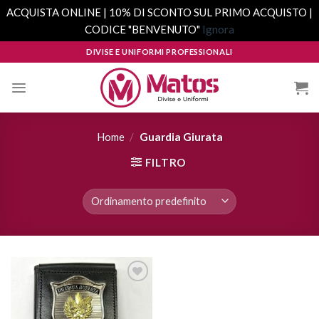
ACQUISTA ONLINE | 10% DI SCONTO SUL PRIMO ACQUISTO |
CODICE "BENVENUTO"
Ignora
Skip
DIVISE E UNIFORMI PROFESSIONALI
to
content
Home
/
Guardia Giurata
FILTRO
Aggiungi
alla lista
dei