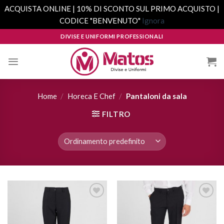
ACQUISTA ONLINE | 10% DI SCONTO SUL PRIMO ACQUISTO |
CODICE "BENVENUTO"
Ignora
Skip
DIVISE E UNIFORMI PROFESSIONALI
to
content
Home
/
Horeca E Chef
/
Pantaloni da sala
FILTRO
Aggiungi
Aggiungi
alla lista
alla lista
dei
dei