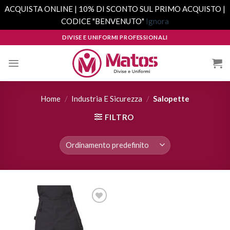
ACQUISTA ONLINE | 10% DI SCONTO SUL PRIMO ACQUISTO |
CODICE "BENVENUTO"
Ignora
Skip
DIVISE E UNIFORMI PROFESSIONALI
to
content
Home
/
Industria E Sicurezza
/
Salopette
FILTRO
Aggiungi
alla lista
dei