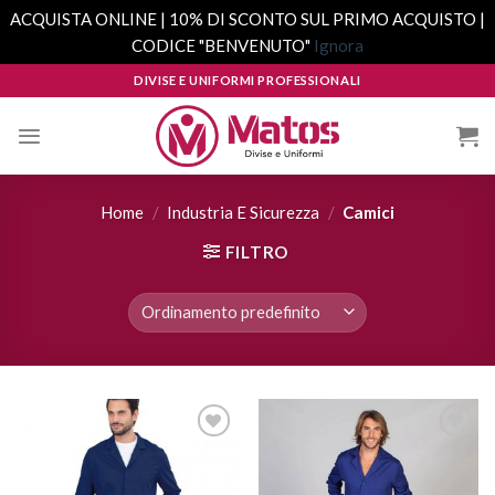
ACQUISTA ONLINE | 10% DI SCONTO SUL PRIMO ACQUISTO |
CODICE "BENVENUTO"
Ignora
Skip
DIVISE E UNIFORMI PROFESSIONALI
to
content
Home
/
Industria E Sicurezza
/
Camici
FILTRO
Aggiungi
Aggiungi
alla lista
alla lista
dei
dei