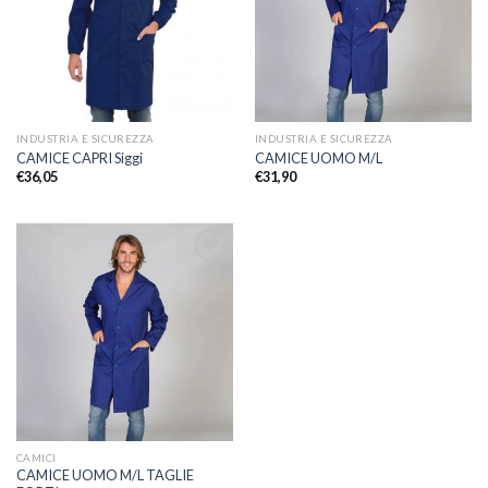
desideri
desideri
INDUSTRIA E SICUREZZA
INDUSTRIA E SICUREZZA
CAMICE CAPRI Siggi
CAMICE UOMO M/L
€
36,05
€
31,90
Aggiungi
alla lista
dei
desideri
CAMICI
CAMICE UOMO M/L TAGLIE