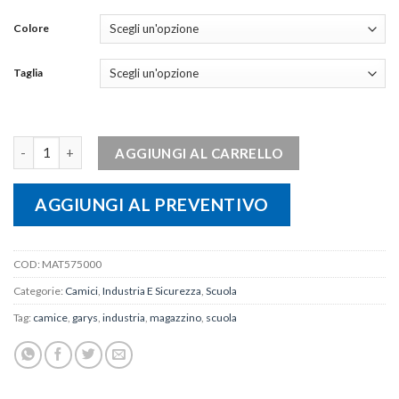
Colore
Taglia
CAMICE UOMO M/L TAGLIE FORTI quantità
AGGIUNGI AL CARRELLO
AGGIUNGI AL PREVENTIVO
COD:
MAT575000
Categorie:
Camici
,
Industria E Sicurezza
,
Scuola
Tag:
camice
,
garys
,
industria
,
magazzino
,
scuola