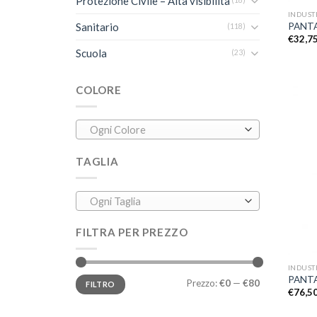
Protezione Civile – Alta visibilità
(18)
INDUST
Sanitario
PANTA
(118)
€
32,7
Scuola
(23)
COLORE
Ogni Colore
TAGLIA
Ogni Taglia
FILTRA PER PREZZO
+
INDUST
PANTA
Prezzo:
€0
—
€80
FILTRO
€
76,5