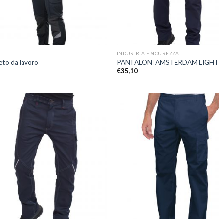
+
INDUSTRIA E SICUREZZA
to da lavoro
PANTALONI AMSTERDAM LIGHT S
€
35,10
Aggiungi
A
alla lista
a
dei
desideri
d
+