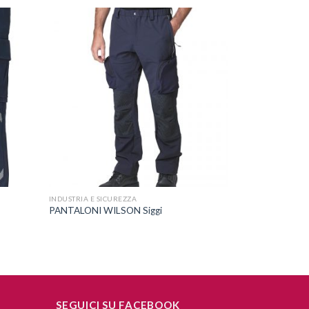
ggiungi
Aggiungi
lla lista
alla lista
dei
dei
esideri
desideri
+
INDUSTRIA E SICUREZZA
PANTALONI WILSON Siggi
SEGUICI SU FACEBOOK