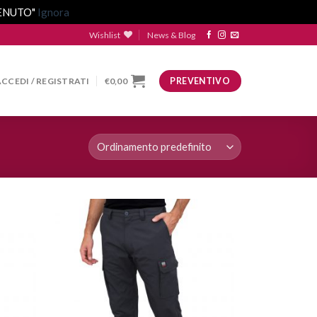
VENUTO"
Ignora
Wishlist
News & Blog
ACCEDI / REGISTRATI
€
0,00
PREVENTIVO
ggiungi
Aggiungi
lla lista
alla lista
dei
dei
esideri
desideri