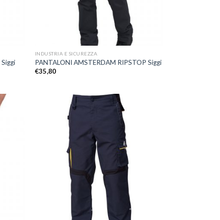
+
INDUSTRIA E SICUREZZA
iggi
PANTALONI AMSTERDAM RIPSTOP Siggi
€
35,80
ggiungi
Aggiungi
lla lista
alla lista
dei
dei
esideri
desideri
+