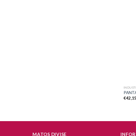
+
INDUST
PANTA
€
42,1
MATOS DIVISE
INFOR