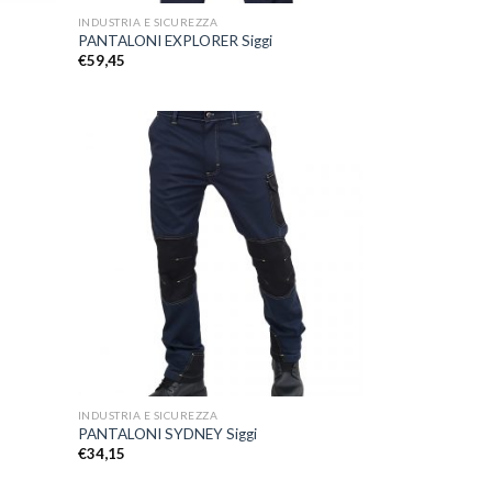
INDUSTRIA E SICUREZZA
PANTALONI EXPLORER Siggi
€
59,45
ggiungi
Aggiungi
lla lista
alla lista
dei
dei
esideri
desideri
+
INDUSTRIA E SICUREZZA
PANTALONI SYDNEY Siggi
€
34,15