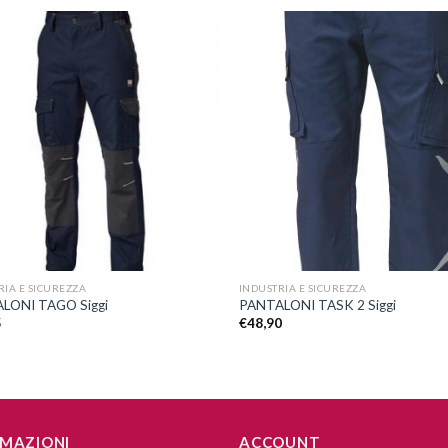
Aggiungi
A
alla lista
a
dei
desideri
d
+
RIA E SICUREZZA
INDUSTRIA E SICUREZZA
LONI TAGO Siggi
PANTALONI TASK 2 Siggi
5
€
48,90
MAZIONI
ACCOUNT