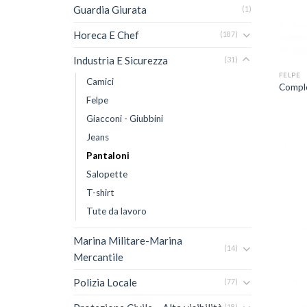
Guardia Giurata
(1)
Horeca E Chef
(187)
+
Industria E Sicurezza
(31)
FELPE
Camici
Comple
Felpe
Giacconi - Giubbini
Jeans
Pantaloni
Salopette
T-shirt
Tute da lavoro
Marina Militare-Marina
(14)
Mercantile
Polizia Locale
(77)
+