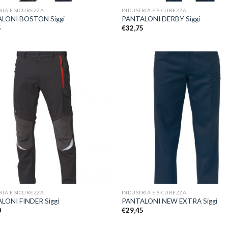
RIA E SICUREZZA
INDUSTRIA E SICUREZZA
LONI BOSTON Siggi
PANTALONI DERBY Siggi
5
€
32,75
Aggiungi
A
alla lista
a
dei
desideri
d
+
RIA E SICUREZZA
INDUSTRIA E SICUREZZA
LONI FINDER Siggi
PANTALONI NEW EXTRA Siggi
0
€
29,45