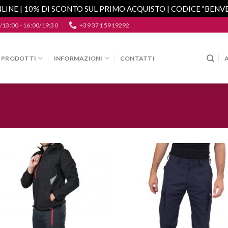
LINE | 10% DI SCONTO SUL PRIMO ACQUISTO | CODICE "BEN
/13:00 - 16:00/19:30
+39 371 5919292
PRODOTTI
INFORMAZIONI
CONTATTI
Aggiungi
A
alla lista
a
dei
desideri
d