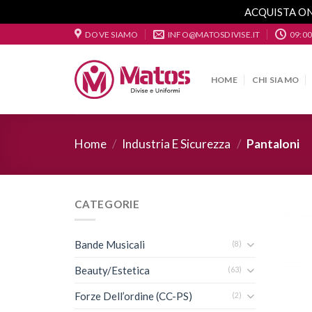
ACQUISTA ON
Skip
DOVE SIAMO
INFO@MATOSDIVISE.IT
09:00
to
content
HOME
CHI SIAMO
Home
/
Industria E Sicurezza
/
Pantaloni
CATEGORIE
Bande Musicali
(8)
Beauty/Estetica
(63)
Forze Dell’ordine (CC-PS)
(2)