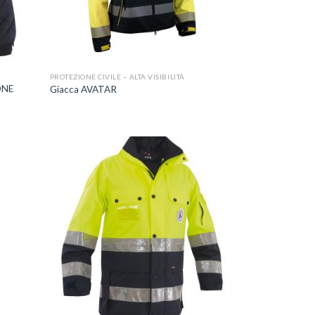
+
PROTEZIONE CIVILE – ALTA VISIBILITÀ
ONE
Giacca AVATAR
ggiungi
Aggiungi
lla lista
alla lista
dei
dei
esideri
desideri
+