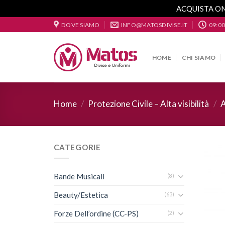
ACQUISTA ON
Skip
DOVE SIAMO
INFO@MATOSDIVISE.IT
09:00
to
content
HOME
CHI SIAMO
Home
/
Protezione Civile – Alta visibilità
/
A
CATEGORIE
Bande Musicali
(8)
Beauty/Estetica
(63)
Forze Dell’ordine (CC-PS)
(2)