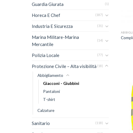
Guardia Giurata
(1)
Horeca E Chef
(187)
+
Industria E Sicurezza
(31)
ABBIGL
Marina Militare-Marina
Comple
(14)
Mercantile
Polizia Locale
(77)
Protezione Civile – Alta visibilità
(18)
Abbigliamento
Giacconi - Giubbini
Pantaloni
T-shirt
Calzature
Sanitario
(118)
+