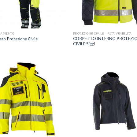
+
IAMENTO
PROTEZIONE CIVILE – ALTA VISIBILITÀ
CORPETTO INTERNO PROTEZI
to Protezione Civile
CIVILE Siggi
Aggiungi
A
alla lista
a
dei
desideri
d
+