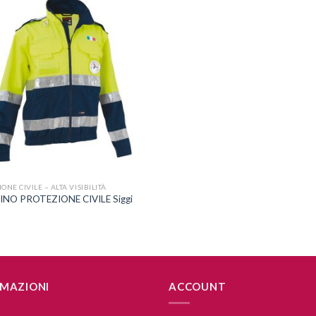
Aggiungi
alla lista
dei
desideri
ONE CIVILE – ALTA VISIBILITÀ
INO PROTEZIONE CIVILE Siggi
MAZIONI
ACCOUNT