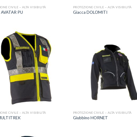
ONE CIVILE – ALTA VISIBILITÀ
PROTEZIONE CIVILE – ALTA VISIBILITÀ
a AVATAR PU
Giacca DOLOMITI
Aggiungi
A
alla lista
a
dei
desideri
d
+
ONE CIVILE – ALTA VISIBILITÀ
PROTEZIONE CIVILE – ALTA VISIBILITÀ
 MULTITREK
Giubbino HORNET