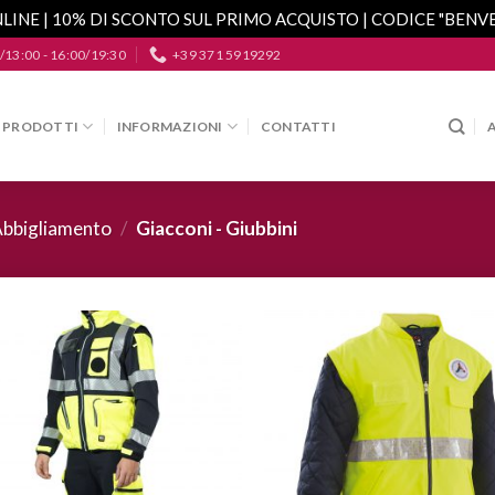
LINE | 10% DI SCONTO SUL PRIMO ACQUISTO | CODICE "BEN
/13:00 - 16:00/19:30
+39 371 5919292
PRODOTTI
INFORMAZIONI
CONTATTI
bbigliamento
/
Giacconi - Giubbini
Aggiungi
A
alla lista
a
dei
desideri
d