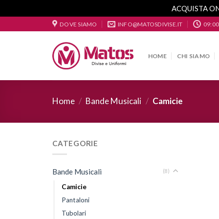
ACQUISTA ON
Skip
DOVE SIAMO
INFO@MATOSDIVISE.IT
09:00
to
content
HOME
CHI SIAMO
Home
/
Bande Musicali
/
Camicie
CATEGORIE
Bande Musicali
(8)
Camicie
Pantaloni
Tubolari