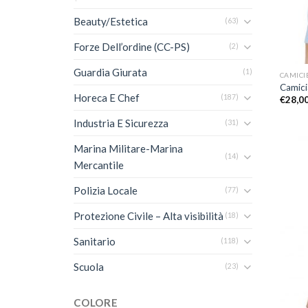
Beauty/Estetica
(63)
Forze Dell’ordine (CC-PS)
(2)
+
Guardia Giurata
(1)
CAMICI
Camici
Horeca E Chef
(187)
€
28,0
Industria E Sicurezza
(31)
Marina Militare-Marina
(14)
Mercantile
Polizia Locale
(77)
Protezione Civile – Alta visibilità
(18)
Sanitario
(118)
Scuola
(23)
+
COLORE