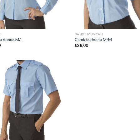
+
E
BANDE MUSICALI
a donna M/L
Camicia donna M/M
0
€
28,00
Aggiungi
alla lista
dei
desideri