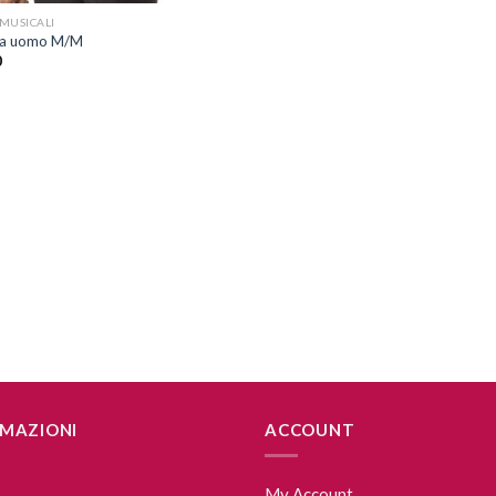
MUSICALI
ia uomo M/M
0
MAZIONI
ACCOUNT
My Account