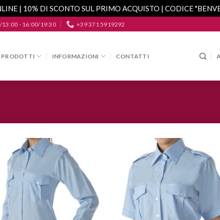
LINE | 10% DI SCONTO SUL PRIMO ACQUISTO | CODICE "BEN
/13:00 - 16:00/19:30
+39 371 5919292
PRODOTTI
INFORMAZIONI
CONTATTI
Aggiungi
A
alla lista
a
dei
desideri
d