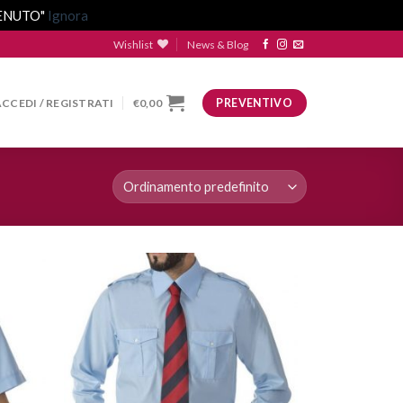
VENUTO"
Ignora
Wishlist
News & Blog
ACCEDI / REGISTRATI
€
0,00
PREVENTIVO
ggiungi
Aggiungi
lla lista
alla lista
dei
dei
esideri
desideri