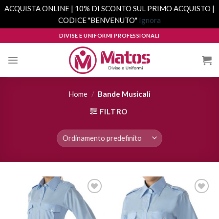
ACQUISTA ONLINE | 10% DI SCONTO SUL PRIMO ACQUISTO |
CODICE "BENVENUTO"
Ignora
Skip
DIVISE E UNIFORMI PROFESSIONALI
to
content
Home
/
Bande Musicali
FILTRO
Aggiungi
Aggiungi
alla lista
alla lista
dei
dei