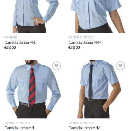
desideri
desideri
CAMICIE
BANDE MUSICALI
Camicia donna M/L
Camicia donna M/M
€
28,00
€
28,00
Aggiungi
Aggiungi
alla lista
alla lista
dei
dei
desideri
desideri
BANDE MUSICALI
BANDE MUSICALI
Camicia uomo M/L
Camicia uomo M/M