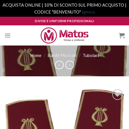
ACQUISTA ONLINE | 10% DI SCONTO SUL PRIMO ACQUISTO |
CODICE "BENVENUTO"
Ignora
Skip
DIVISE E UNIFORMI PROFESSIONALI
to
content
Home
/
Bande Musicali
/
Tubolari
Aggiungi
alla lista
dei
desideri