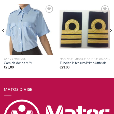
Aggiungi
Aggiungi
alla lista
alla lista
dei
dei
desideri
desideri
BANDE MUSICALI
MARINA MILITARE-MARINA MERCANTILE
Camicia donna M/M
Tubolari in tessuto Primo Ufficiale
€
28,00
€
21,00
MATOS DIVISE