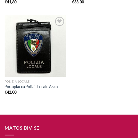
€
41,60
€
33,00
Aggiungi
alla lista
dei
desideri
POLIZIA LOCALE
Portaplacca Polizia Locale Ascot
€
42,00
MATOS DIVISE