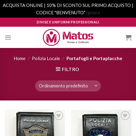
ACQUISTA ONLINE | 10% DI SCONTO SUL PRIMO ACQUISTO |
CODICE "BENVENUTO"
Ignora
Skip
DIVISE E UNIFORMI PROFESSIONALI
to
content
Home
/
Polizia Locale
/
Portafogli e Portaplacche
FILTRO
Aggiungi
Aggiungi
alla lista
alla lista
dei
dei