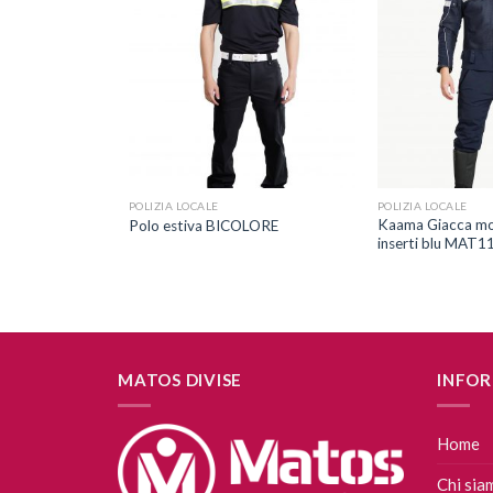
Aggiungi
Aggiungi
alla lista
alla lista
dei
dei
desideri
desideri
+
+
POLIZIA LOCALE
POLIZIA LOCALE
Kaama Giacca mo
Polo estiva BICOLORE
inserti blu MAT1
MATOS DIVISE
INFOR
Home
Chi sia