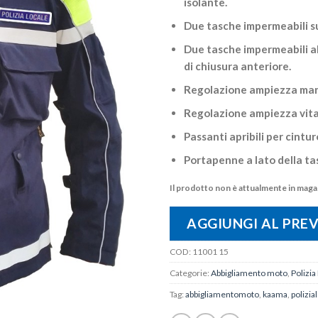
isolante.
Due tasche impermeabili su
Due tasche impermeabili all
di chiusura anteriore.
Regolazione ampiezza man
Regolazione ampiezza vita
Passanti apribili per cintur
Portapenne a lato della ta
Il prodotto non è attualmente in magaz
AGGIUNGI AL PRE
COD:
11001 15
Categorie:
Abbigliamento moto
,
Polizia
Tag:
abbigliamentomoto
,
kaama
,
polizia