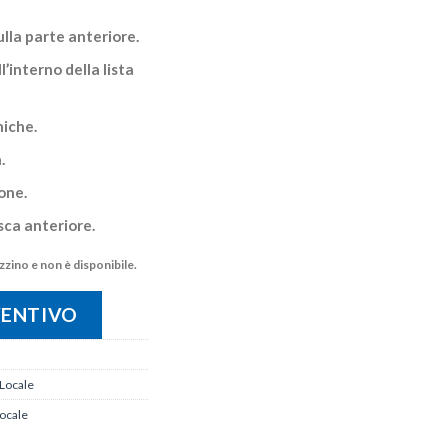
lla parte anteriore.
’interno della lista
iche.
.
one.
sca anteriore.
zino e non è disponibile.
VENTIVO
 Locale
locale