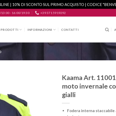
LINE | 10% DI SCONTO SUL PRIMO ACQUISTO | CODICE "BEN
/13:00 - 16:00/19:30
+39 371 5919292
PRODOTTI
INFORMAZIONI
CONTATTI
o
Kaama Art. 11001
moto invernale co
Aggiungi
alla lista
gialli
dei
desideri
Fodera interna staccabile