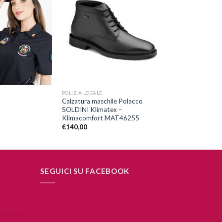
Aggiungi
Aggiungi
alla lista
alla lista
dei
dei
desideri
desideri
+
POLIZIA LOCALE
Calzatura maschile Polacco
SOLDINI Klimatex –
Klimacomfort MAT46255
€
140,00
SEGUICI SU FACEBOOK