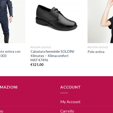
Aggiungi
Aggiungi
alla lista
alla lista
dei
dei
desideri
desideri
+
+
POLIZIA LOCALE
POLIZIA LOCALE
to estiva con
Calzatura femminile SOLDINI
Polo estiva
1003
Klimatex – Klimacomfort
MAT47496
€
121,00
MAZIONI
ACCOUNT
My Account
mo
Carrello