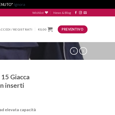
VENUTO"
Ignora
Wishlist
News & Blog
ACCEDI / REGISTRATI
€
0,00
PREVENTIVO
 15 Giacca
n inserti
 ad elevata capacità