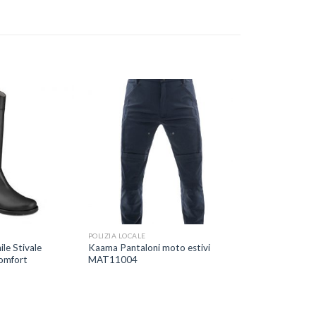
Aggiungi
Aggiungi
alla lista
alla lista
dei
dei
desideri
desideri
+
POLIZIA LOCALE
le Stivale
Kaama Pantaloni moto estivi
omfort
MAT11004