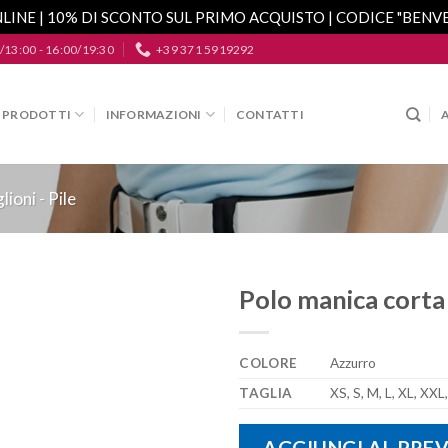
LINE | 10% DI SCONTO SUL PRIMO ACQUISTO | CODICE "BEN
/13:00 - 16:00/19:30
+39 371 5919292
PRODOTTI
INFORMAZIONI
CONTATTI
ioni - Pile
Polo manica corta
Aggiungi
alla lista
COLORE
Azzurro
dei
desideri
TAGLIA
XS, S, M, L, XL, XXL
AGGIUNGI AL PRE