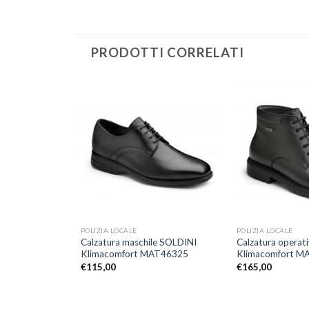
PRODOTTI CORRELATI
Aggiungi
Aggiungi
alla lista
alla lista
dei
dei
desideri
desideri
+
+
POLIZIA LOCALE
POLIZIA LOCALE
le SOLDINI
Calzatura maschile SOLDINI
Calzatura operat
AT46247
Klimacomfort MAT46325
Klimacomfort M
€
115,00
€
165,00