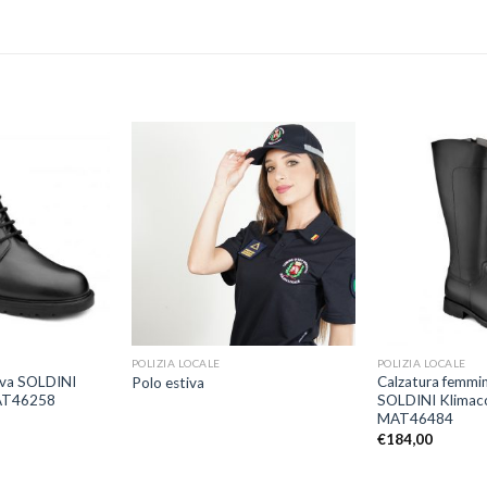
Aggiungi
Aggiungi
alla lista
alla lista
dei
dei
desideri
desideri
+
+
POLIZIA LOCALE
POLIZIA LOCALE
iva SOLDINI
Calzatura femmini
Polo estiva
AT46258
SOLDINI Klimac
MAT46484
€
184,00