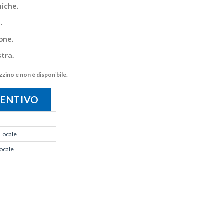
iche.
.
one.
tra.
zino e non è disponibile.
VENTIVO
 Locale
locale