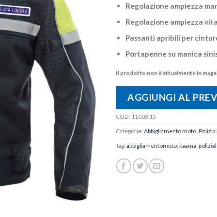
Regolazione ampiezza man
Regolazione ampiezza vita
Passanti apribili per cintur
Portapenne su manica sinis
Il prodotto non è attualmente in magaz
AGGIUNGI AL PRE
COD:
11003 15
Categorie:
Abbigliamento moto
,
Polizia
Tag:
abbigliamentomoto
,
kaama
,
polizia