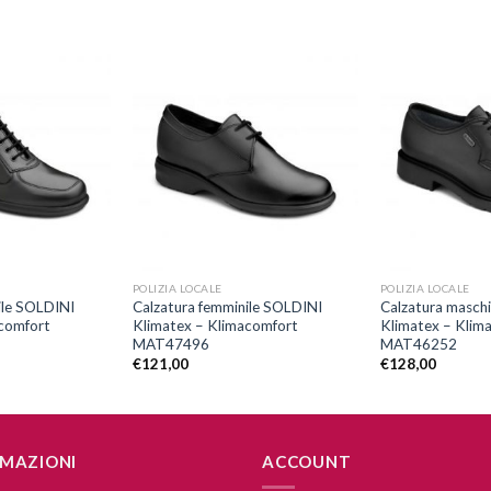
Aggiungi
Aggiungi
alla lista
alla lista
dei
dei
desideri
desideri
+
+
POLIZIA LOCALE
POLIZIA LOCALE
ile SOLDINI
Calzatura femminile SOLDINI
Calzatura masch
comfort
Klimatex – Klimacomfort
Klimatex – Klim
MAT47496
MAT46252
€
121,00
€
128,00
MAZIONI
ACCOUNT