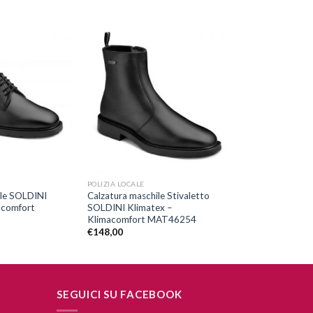
Aggiungi
Aggiungi
alla lista
alla lista
dei
dei
desideri
desideri
+
POLIZIA LOCALE
ile SOLDINI
Calzatura maschile Stivaletto
acomfort
SOLDINI Klimatex –
Klimacomfort MAT46254
€
148,00
SEGUICI SU FACEBOOK