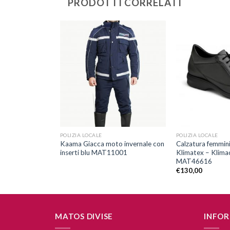
PRODOTTI CORRELATI
Aggiungi
Aggiungi
alla lista
alla lista
dei
dei
desideri
desideri
+
+
POLIZIA LOCALE
POLIZIA LOCALE
oto estivi
Kaama Giacca moto invernale con
Calzatura femmin
inserti blu MAT11001
Klimatex – Klima
MAT46616
€
130,00
MATOS DIVISE
INFOR