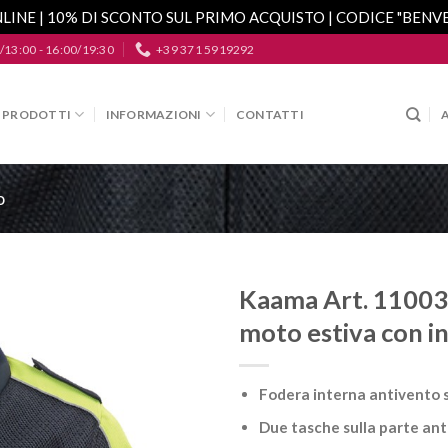
LINE | 10% DI SCONTO SUL PRIMO ACQUISTO | CODICE "BEN
/13:00 - 16:00/19:30
+39 371 5919292
PRODOTTI
INFORMAZIONI
CONTATTI
o
Kaama Art. 11003
moto estiva con ins
Aggiungi
alla lista
dei
desideri
Fodera interna antivento s
Due tasche sulla parte ant