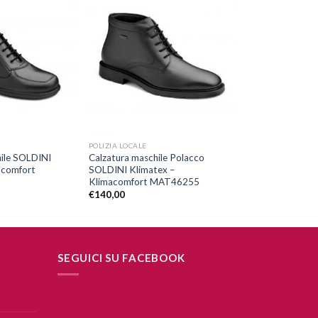
Aggiungi
Aggiungi
alla lista
alla lista
dei
dei
desideri
desideri
+
POLIZIA LOCALE
nile SOLDINI
Calzatura maschile Polacco
acomfort
SOLDINI Klimatex –
Klimacomfort MAT46255
€
140,00
SEGUICI SU FACEBOOK