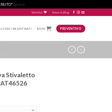
VENUTO"
Ignora
Wishlist
News & Blog
ACCEDI / REGISTRATI
€
0,00
PREVENTIVO
va Stivaletto
MAT46526