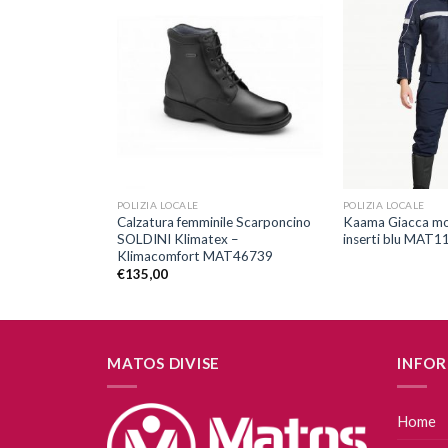
Aggiungi
Aggiungi
alla lista
alla lista
dei
dei
desideri
desideri
+
+
POLIZIA LOCALE
POLIZIA LOCALE
iva SOLDINI
Calzatura femminile Scarponcino
Kaama Giacca mo
AT46258
SOLDINI Klimatex –
inserti blu MAT1
Klimacomfort MAT46739
€
135,00
MATOS DIVISE
INFOR
Home