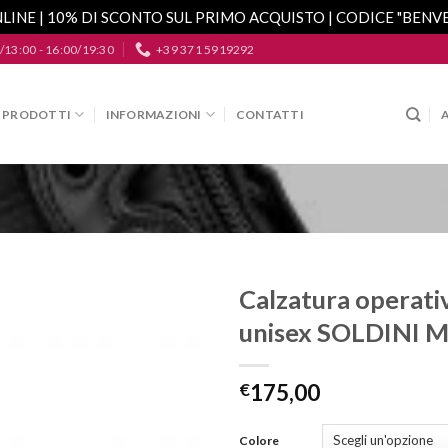
LINE | 10% DI SCONTO SUL PRIMO ACQUISTO | CODICE "BEN
/13:00 - 16:00/19:30
+39 371 5919292
PRODOTTI
INFORMAZIONI
CONTATTI
Calzatura operati
unisex SOLDINI 
Aggiungi
alla lista
dei
€
175,00
desideri
Colore