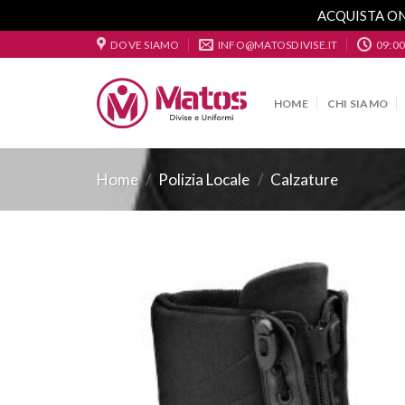
ACQUISTA ON
Skip
DOVE SIAMO
INFO@MATOSDIVISE.IT
09:00
to
content
HOME
CHI SIAMO
Home
/
Polizia Locale
/
Calzature