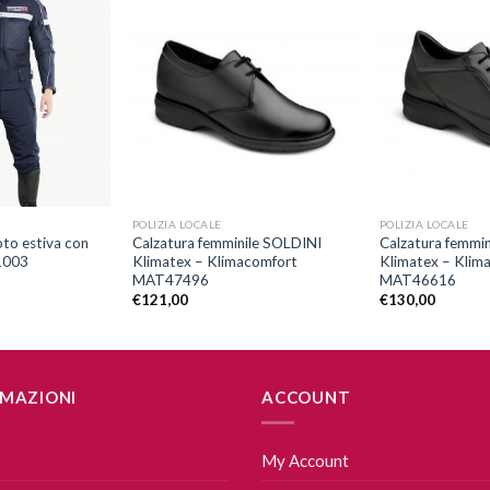
Aggiungi
Aggiungi
alla lista
alla lista
dei
dei
desideri
desideri
+
+
POLIZIA LOCALE
POLIZIA LOCALE
to estiva con
Calzatura femminile SOLDINI
Calzatura femmi
1003
Klimatex – Klimacomfort
Klimatex – Klim
MAT47496
MAT46616
€
121,00
€
130,00
MAZIONI
ACCOUNT
My Account