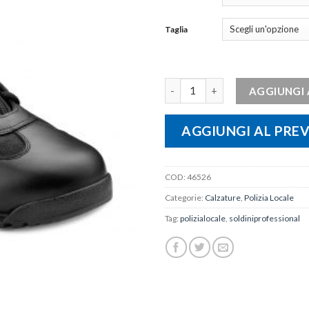
Taglia
Calzatura operativa Stivaletto
AGGIUNGI 
AGGIUNGI AL PRE
COD:
46526
Categorie:
Calzature
,
Polizia Locale
Tag:
polizialocale
,
soldiniprofessional