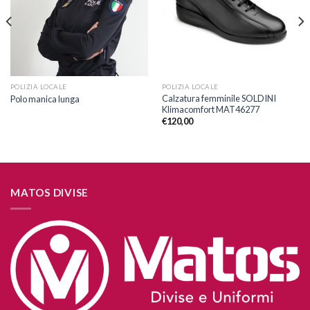
desideri
desideri
POLIZIA LOCALE
POLIZIA LOCALE
Calzatura femminile SOLDINI
Polo manica lunga
Klimacomfort MAT46277
€
120,00
MATOS DIVISE