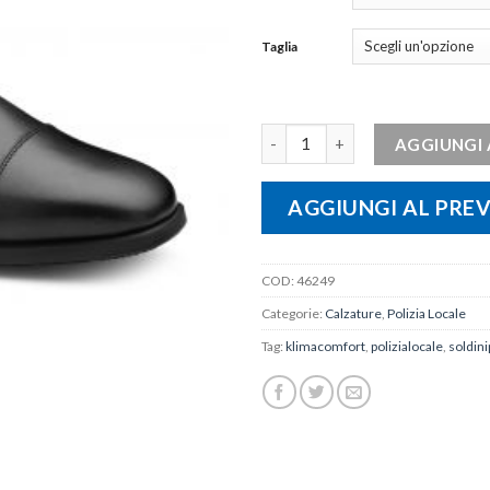
Taglia
Calzatura maschile SOLDINI Kl
AGGIUNGI 
AGGIUNGI AL PRE
COD:
46249
Categorie:
Calzature
,
Polizia Locale
Tag:
klimacomfort
,
polizialocale
,
soldini