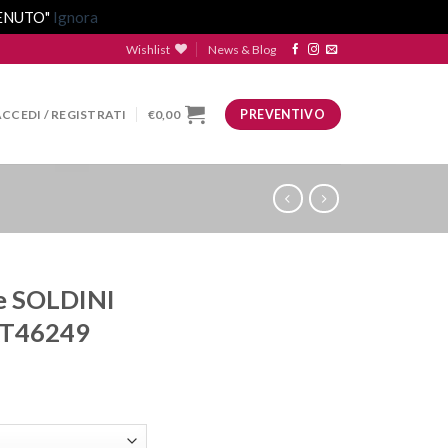
VENUTO"
Ignora
Wishlist
News & Blog
ACCEDI / REGISTRATI
€
0,00
PREVENTIVO
le SOLDINI
AT46249