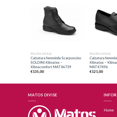
Aggiungi
Aggiungi
alla lista
alla lista
dei
dei
desideri
desideri
+
+
POLIZIA LOCALE
POLIZIA LOCALE
Calzatura femminile Scarponcino
Calzatura femmin
NON Art.PA 240
SOLDINI Klimatex –
Klimatex – Klima
Klimacomfort MAT46739
MAT47496
€
135,00
€
121,00
MATOS DIVISE
INFOR
Home