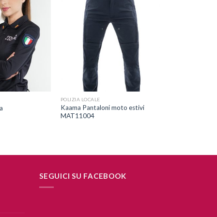
Aggiungi
Aggiungi
alla lista
alla lista
dei
dei
desideri
desideri
+
POLIZIA LOCALE
Kaama Pantaloni moto estivi
a
MAT11004
SEGUICI SU FACEBOOK