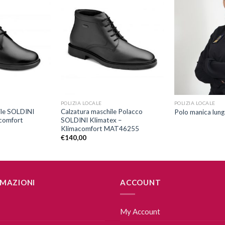
Aggiungi
Aggiungi
alla lista
alla lista
dei
dei
desideri
desideri
+
+
POLIZIA LOCALE
POLIZIA LOCALE
ile SOLDINI
Calzatura maschile Polacco
Polo manica lung
comfort
SOLDINI Klimatex –
Klimacomfort MAT46255
€
140,00
MAZIONI
ACCOUNT
My Account