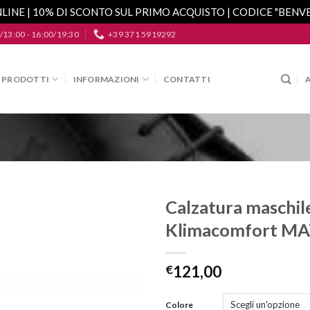
LINE | 10% DI SCONTO SUL PRIMO ACQUISTO | CODICE "BEN
/13:00 - 16:00/19:30
+39 371 5919292
PRODOTTI
INFORMAZIONI
CONTATTI
Calzatura maschi
Klimacomfort M
Aggiungi
alla lista
dei
€
121,00
desideri
Colore