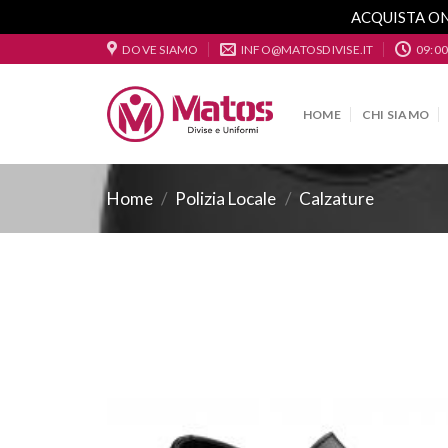
ACQUISTA ON
Skip
DOVE SIAMO
INFO@MATOSDIVISE.IT
09:00
to
content
HOME
CHI SIAMO
Home
/
Polizia Locale
/
Calzature