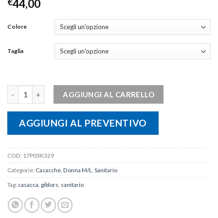
€
44,00
Colore
Taglia
Casacca AMANDA quantità
AGGIUNGI AL CARRELLO
AGGIUNGI AL PREVENTIVO
COD:
17P03K329
Categorie:
Casacche
,
Donna M/L
,
Sanitario
Tag:
casacca
,
giblors
,
sanitario