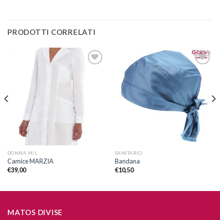
PRODOTTI CORRELATI
Aggiungi
Aggiungi
alla lista
alla lista
dei
dei
desideri
desideri
DONNA M/L
SANITARIO
Camice MARZIA
Bandana
€
39,00
€
10,50
MATOS DIVISE