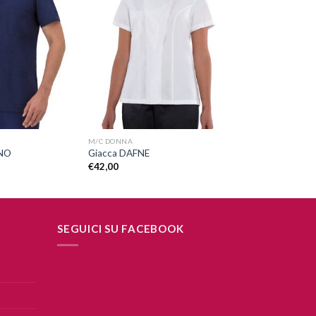
Aggiungi
Aggiungi
alla lista
alla lista
dei
dei
desideri
desideri
+
M/C DONNA
ANO
Giacca DAFNE
€
42,00
SEGUICI SU FACEBOOK