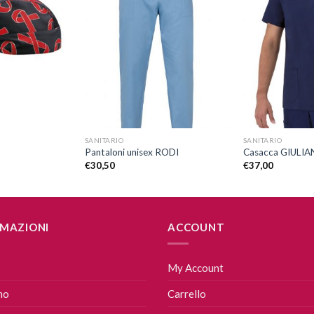
Aggiungi
Aggiungi
alla lista
alla lista
dei
dei
desideri
desideri
+
+
SANITARIO
SANITARIO
Pantaloni unisex RODI
Casacca GIULI
€
30,50
€
37,00
MAZIONI
ACCOUNT
My Account
mo
Carrello