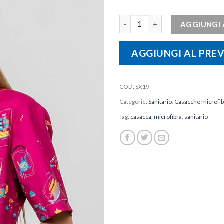
Casacca unisex in microfibra qua
AGGIUNGI 
AGGIUNGI AL PRE
COD:
SX19
Categorie:
Sanitario
,
Casacche microfibr
Tag:
casacca
,
microfibra
,
sanitario