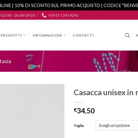
LINE | 10% DI SCONTO SUL PRIMO ACQUISTO | CODICE "BEN
/13:00 - 16:00/19:30
+39 371 5919292
PRODOTTI
INFORMAZIONI
CONTATTI
tasia
Casacca unisex in 
Aggiungi
alla lista
€
34,50
dei
desideri
Taglia