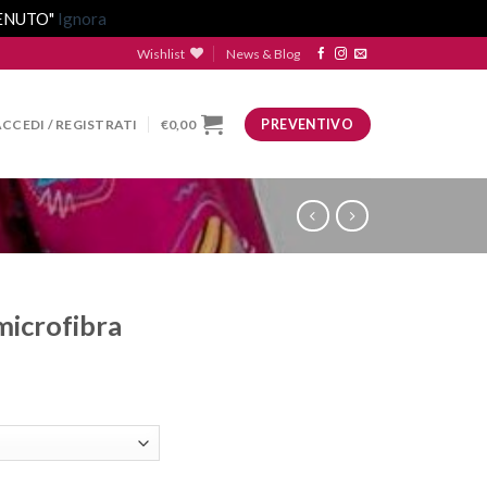
VENUTO"
Ignora
Wishlist
News & Blog
ACCEDI / REGISTRATI
€
0,00
PREVENTIVO
microfibra