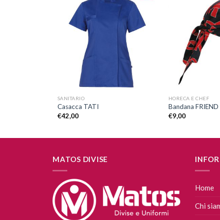
Aggiungi
Aggiungi
alla lista
alla lista
dei
dei
desideri
desideri
+
+
SANITARIO
HORECA E CHEF
Casacca TATI
Bandana FRIEND
€
42,00
€
9,00
MATOS DIVISE
INFOR
Home
Chi sia