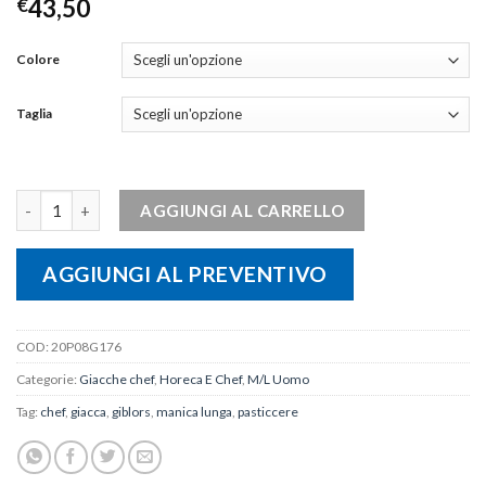
€
43,50
Colore
Taglia
Giacca uomo JOHNNY quantità
AGGIUNGI AL CARRELLO
AGGIUNGI AL PREVENTIVO
COD:
20P08G176
Categorie:
Giacche chef
,
Horeca E Chef
,
M/L Uomo
Tag:
chef
,
giacca
,
giblors
,
manica lunga
,
pasticcere