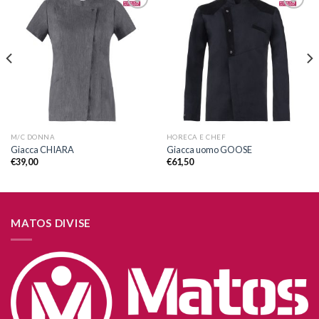
Aggiungi
Aggiungi
alla lista
alla lista
dei
dei
desideri
desideri
M/C DONNA
HORECA E CHEF
Giacca CHIARA
Giacca uomo GOOSE
€
39,00
€
61,50
MATOS DIVISE