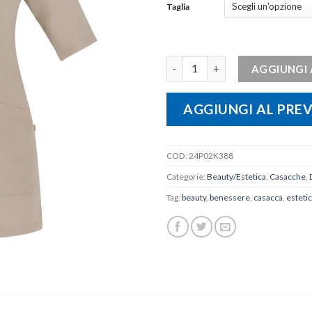
Taglia
Casacca Venere quantità
AGGIUNGI 
AGGIUNGI AL PRE
COD:
24P02K388
Categorie:
Beauty/Estetica
,
Casacche
,
Tag:
beauty
,
benessere
,
casacca
,
esteti