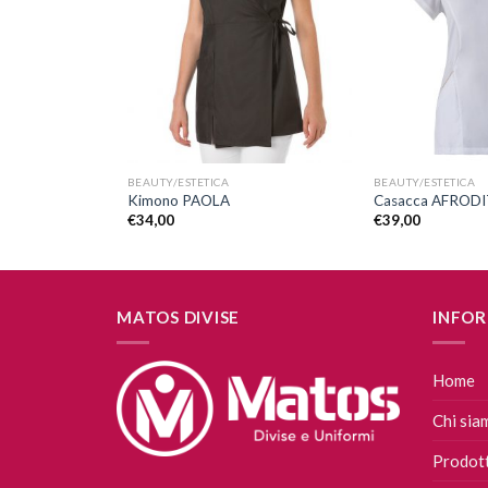
alla lista
alla lista
dei
dei
desideri
desideri
+
+
BEAUTY/ESTETICA
BEAUTY/ESTETICA
Kimono PAOLA
Casacca AFRODI
€
34,00
€
39,00
MATOS DIVISE
INFOR
Home
Chi sia
Prodott