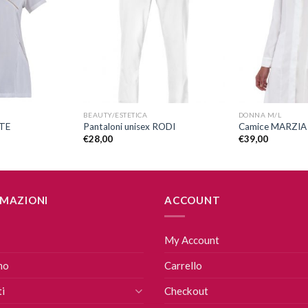
alla lista
alla lista
dei
dei
desideri
desideri
+
+
BEAUTY/ESTETICA
DONNA M/L
TE
Pantaloni unisex RODI
Camice MARZIA
€
28,00
€
39,00
MAZIONI
ACCOUNT
My Account
mo
Carrello
i
Checkout