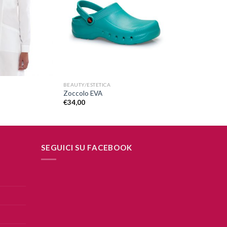
alla lista
alla lista
dei
dei
desideri
desideri
+
BEAUTY/ESTETICA
Zoccolo EVA
€
34,00
SEGUICI SU FACEBOOK