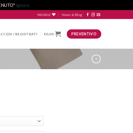
VENUTO"
Ignora
Wishlist
News & Blog
ACCEDI / REGISTRATI
€
0,00
PREVENTIVO