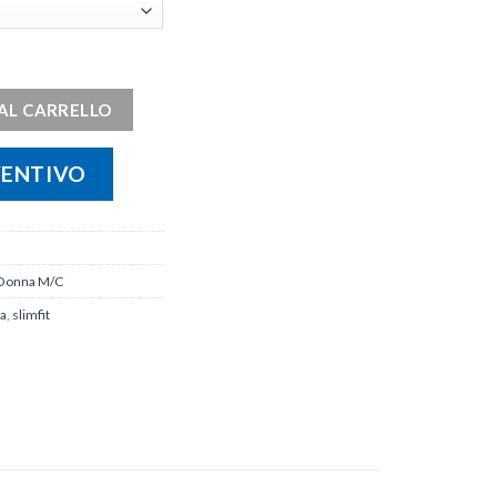
AL CARRELLO
VENTIVO
Donna M/C
ca
,
slimfit