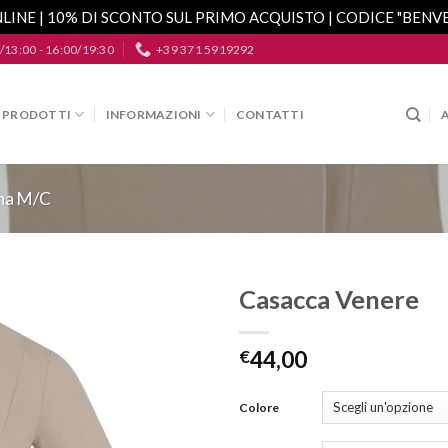
LINE | 10% DI SCONTO SUL PRIMO ACQUISTO | CODICE "BEN
/13:00 - 16:00/19:30
+39 371 5919292
PRODOTTI
INFORMAZIONI
CONTATTI
na M/C
Casacca Venere
Aggiungi
alla lista
€
44,00
dei
desideri
Colore