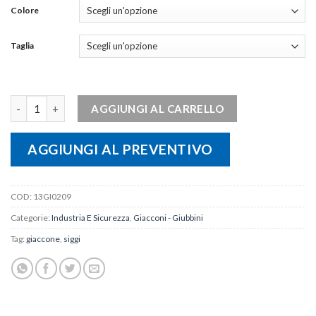
Colore
Taglia
GIACCONE DIAMOND Siggi quantità
AGGIUNGI AL CARRELLO
AGGIUNGI AL PREVENTIVO
COD:
13GI0209
Categorie:
Industria E Sicurezza
,
Giacconi - Giubbini
Tag:
giaccone
,
siggi