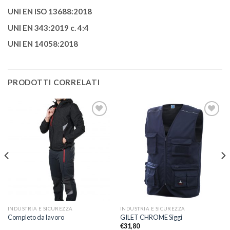
UNI EN ISO 13688:2018
UNI EN 343:2019 c. 4:4
UNI EN 14058:2018
PRODOTTI CORRELATI
Aggiungi
Aggiungi
alla lista
alla lista
dei
dei
desideri
desideri
INDUSTRIA E SICUREZZA
INDUSTRIA E SICUREZZA
Completo da lavoro
GILET CHROME Siggi
€
31,80