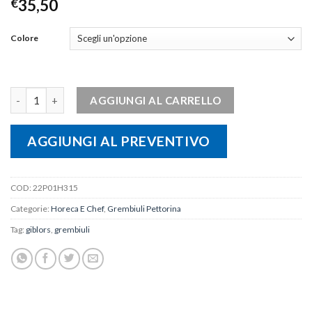
€
35,50
Colore
Grembiule Brooklyn GIBLOR'S quantità
AGGIUNGI AL CARRELLO
AGGIUNGI AL PREVENTIVO
COD:
22P01H315
Categorie:
Horeca E Chef
,
Grembiuli Pettorina
Tag:
giblors
,
grembiuli