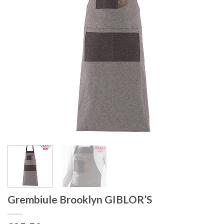
Grembiule Brooklyn GIBLOR’S