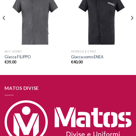
Aggiungi
Aggiungi
alla lista
alla lista
dei
dei
desideri
desideri
M/C UOMO
HORECA E CHEF
Giacca FILIPPO
Giacca uomo ENEA
€
39,00
€
40,00
MATOS DIVISE