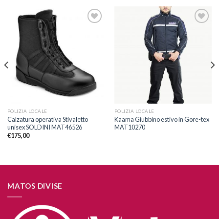
Aggiungi
Aggiungi
alla lista
alla lista
dei
dei
desideri
desideri
POLIZIA LOCALE
POLIZIA LOCALE
Calzatura operativa Stivaletto
Kaama Giubbino estivo in Gore-tex
unisex SOLDINI MAT46526
MAT10270
€
175,00
MATOS DIVISE