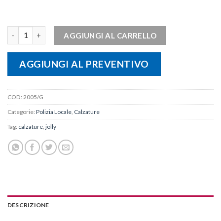
Jolly Calzatura unisex Legend low shoe MAT2005 quantità
AGGIUNGI AL CARRELLO
AGGIUNGI AL PREVENTIVO
COD:
2005/G
Categorie:
Polizia Locale
,
Calzature
Tag:
calzature
,
jolly
DESCRIZIONE