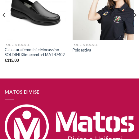
dei
dei
desideri
desideri
POLIZIA LOCALE
POLIZIA LOCALE
Calzatura femminile Mocassino
Polo estiva
SOLDINI Klimacomfort MAT47402
€
115,00
MATOS DIVISE