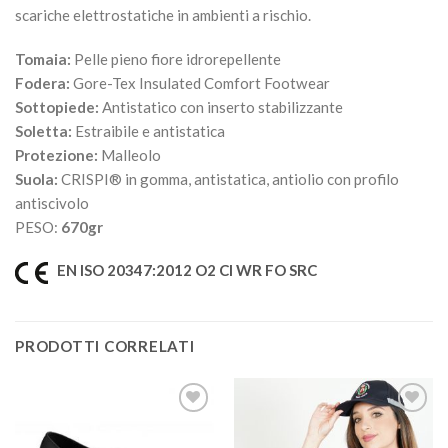
scariche elettrostatiche in ambienti a rischio.
Tomaia:
Pelle pieno fiore idrorepellente
Fodera:
Gore-Tex Insulated Comfort Footwear
Sottopiede:
Antistatico con inserto stabilizzante
Soletta:
Estraibile e antistatica
Protezione:
Malleolo
Suola:
CRISPI® in gomma, antistatica, antiolio con profilo
antiscivolo
PESO:
670gr
EN ISO 20347:2012 O2 CI WR FO SRC
PRODOTTI CORRELATI
Aggiungi
Aggiungi
alla lista
alla lista