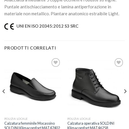
Puntale antischiacciamento e lamina antiperforazione in
materiale non metallico. Plantare anatomico estraibile Light.
UNI EN ISO 20345:2012 S3 SRC
PRODOTTI CORRELATI
Aggiungi
Aggiungi
alla lista
alla lista
dei
dei
desideri
desideri
POLIZIA LOCALE
POLIZIA LOCALE
Calzatura femminile Mocassino
Calzatura operativa SOLDINI
SOLDINI Klimacomfort MAT47402
Klimacomfort MAT46258