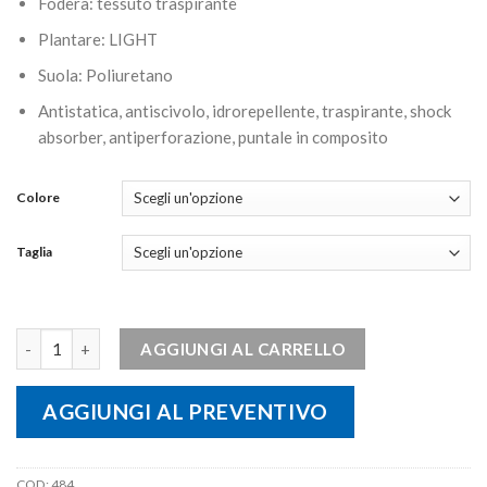
Fodera: tessuto traspirante
Plantare: LIGHT
Suola: Poliuretano
Antistatica, antiscivolo, idrorepellente, traspirante, shock
absorber, antiperforazione, puntale in composito
Colore
Taglia
Scarponcino Alta Visibilità Pronto Intervento SOLDINI quantità
AGGIUNGI AL CARRELLO
AGGIUNGI AL PREVENTIVO
COD:
484