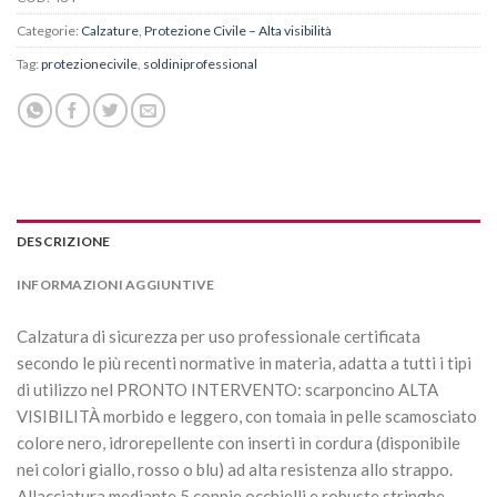
Categorie:
Calzature
,
Protezione Civile – Alta visibilità
Tag:
protezionecivile
,
soldiniprofessional
DESCRIZIONE
INFORMAZIONI AGGIUNTIVE
Calzatura di sicurezza per uso professionale certificata
secondo le più recenti normative in materia, adatta a tutti i tipi
di utilizzo nel PRONTO INTERVENTO: scarponcino ALTA
VISIBILITÀ morbido e leggero, con tomaia in pelle scamosciato
colore nero, idrorepellente con inserti in cordura (disponibile
nei colori giallo, rosso o blu) ad alta resistenza allo strappo.
Allacciatura mediante 5 coppie occhielli e robuste stringhe.