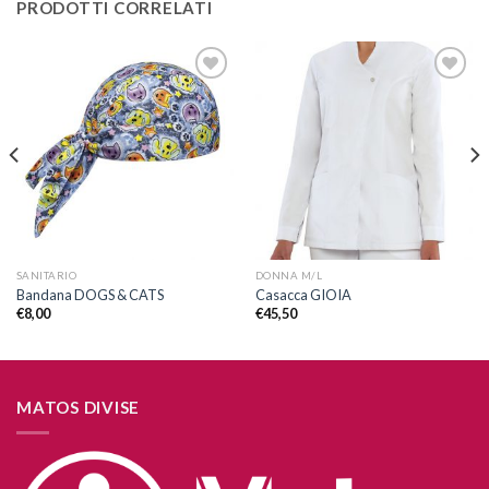
PRODOTTI CORRELATI
Aggiungi
Aggiungi
alla lista
alla lista
dei
dei
desideri
desideri
SANITARIO
DONNA M/L
Bandana DOGS & CATS
Casacca GIOIA
€
8,00
€
45,50
MATOS DIVISE