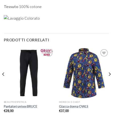
Tessuto
100% cotone
PRODOTTI CORRELATI
Aggiungi
Aggiungi
alla lista
alla lista
dei
dei
desideri
desideri
BEAUTY/ESTETICA
HORECA E CHEF
Pantaloni unisex BRUCE
Giacca donna OWLS
€
28,00
€
37,00