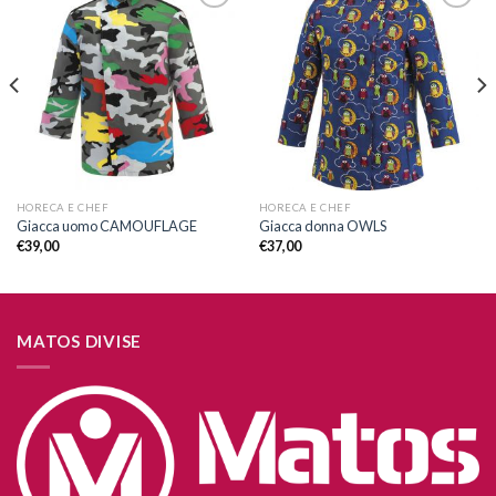
Aggiungi
Aggiungi
alla lista
alla lista
dei
dei
desideri
desideri
HORECA E CHEF
HORECA E CHEF
Giacca uomo CAMOUFLAGE
Giacca donna OWLS
€
39,00
€
37,00
MATOS DIVISE