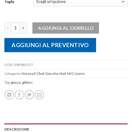
Taglia
Giacca uomo ENEA quantità
AGGIUNGI AL CARRELLO
AGGIUNGI AL PREVENTIVO
COD:
20P08G177
Categorie:
Horeca E Chef
,
Giacche chef
,
M/C Uomo
Tag:
giacca
,
giblors
DESCRIZIONE