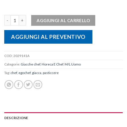
Giacca uomo ICE CREAM quantità
AGGIUNGI AL CARRELLO
AGGIUNGI AL PREVENTIVO
COD:
2029141A
Categorie:
Giacche chef
,
Horeca E Chef
,
M/L Uomo
Tag:
chef
,
egochef
,
giacca
,
pasticcere
DESCRIZIONE