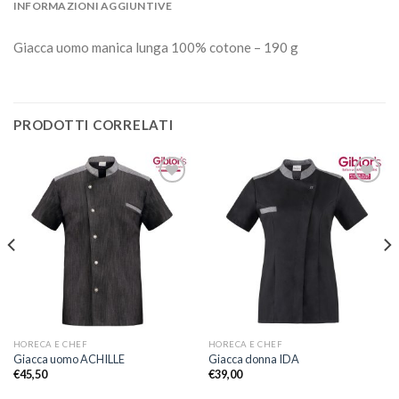
INFORMAZIONI AGGIUNTIVE
Giacca uomo manica lunga 100% cotone – 190 g
PRODOTTI CORRELATI
Aggiungi
Aggiungi
alla lista
alla lista
dei
dei
desideri
desideri
HORECA E CHEF
HORECA E CHEF
Giacca uomo ACHILLE
Giacca donna IDA
€
45,50
€
39,00