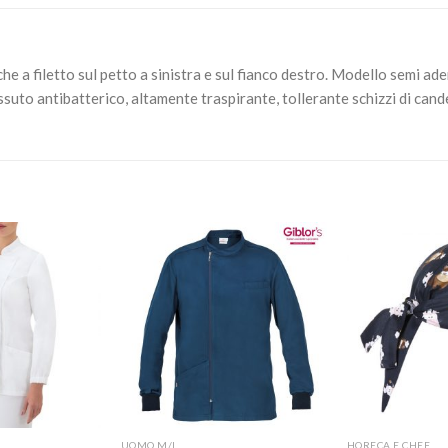
e a filetto sul petto a sinistra e sul fianco destro. Modello semi ader
o antibatterico, altamente traspirante, tollerante schizzi di candeg
Aggiungi
Aggiungi
alla lista
alla lista
dei
dei
desideri
desideri
+
+
UOMO M/L
HORECA E CHEF