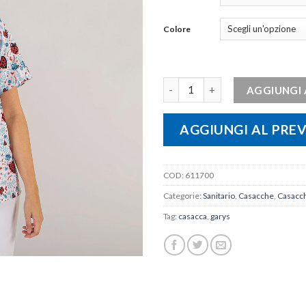
Colore
CASACCA UNISEX KUKUXUMUSU
AGGIUNGI 
AGGIUNGI AL PRE
COD:
611700
Categorie:
Sanitario
,
Casacche
,
Casacch
Tag:
casacca
,
garys