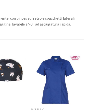
ente, con pinces sul retro e spacchetti laterali.
gina, lavabile a 90º, ad asciugatura rapida.
Aggiungi
Aggiungi
alla lista
alla lista
dei
dei
desideri
desideri
+
SANITARIO