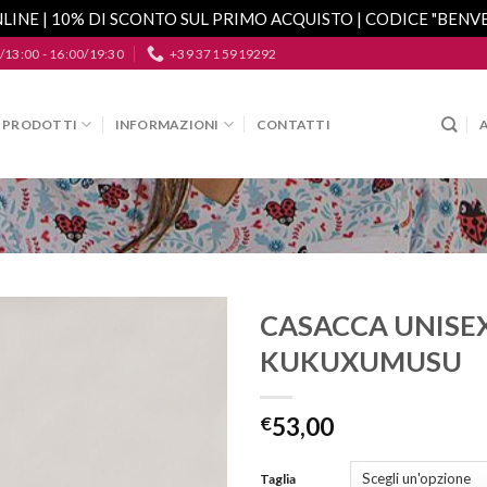
LINE | 10% DI SCONTO SUL PRIMO ACQUISTO | CODICE "BEN
/13:00 - 16:00/19:30
+39 371 5919292
PRODOTTI
INFORMAZIONI
CONTATTI
CASACCA UNISE
KUKUXUMUSU
Aggiungi
alla lista
dei
€
53,00
desideri
Taglia