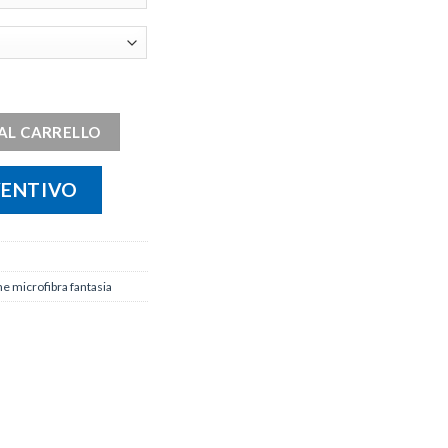
 quantità
AL CARRELLO
VENTIVO
e microfibra fantasia