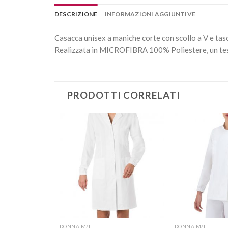
DESCRIZIONE
INFORMAZIONI AGGIUNTIVE
Casacca unisex a maniche corte con scollo a V e tasch
Realizzata in MICROFIBRA 100% Poliestere, un tessut
PRODOTTI CORRELATI
Aggiungi
Aggiungi
alla lista
alla lista
dei
dei
desideri
desideri
+
+
DONNA M/L
DONNA M/L