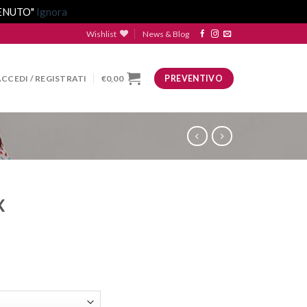
VENUTO"
Ignora
Wishlist
News & Blog
ACCEDI / REGISTRATI
€
0,00
PREVENTIVO
X