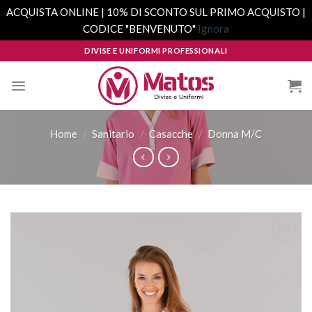
ACQUISTA ONLINE | 10% DI SCONTO SUL PRIMO ACQUISTO |
CODICE "BENVENUTO"
Ignora
Skip
DIVISE E UNIFORMI PROFESSIONALI
to
content
Home
/
Sanitario
/
Casacche
/
Donna M/C
Aggiungi
alla lista
dei
desideri