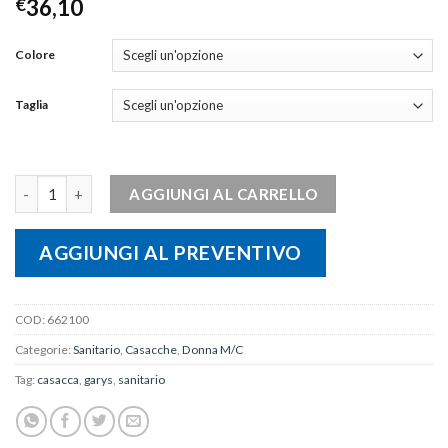
€
36,10
Colore
Taglia
Casacca SUSAN quantità
AGGIUNGI AL CARRELLO
AGGIUNGI AL PREVENTIVO
COD:
662100
Categorie:
Sanitario
,
Casacche
,
Donna M/C
Tag:
casacca
,
garys
,
sanitario