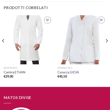
PRODOTTI CORRELATI
Aggiungi
Aggiungi
alla lista
alla lista
dei
dei
desideri
desideri
SANITARIO
DONNA M/L
Camice ETHAN
Casacca GIOIA
€
29,00
€
45,50
MATOS DIVISE