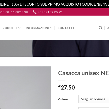
LINE | 10% DI SCONTO SUL PRIMO ACQUISTO | CODICE "BEN
/13:00 - 16:00/19:30
+39 371 5919292
PRODOTTI
INFORMAZIONI
CONTATTI
Casacca unisex N
Aggiungi
alla lista
€
27,50
dei
desideri
Colore