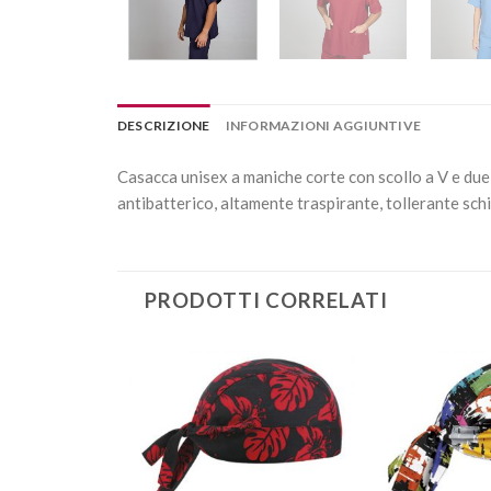
DESCRIZIONE
INFORMAZIONI AGGIUNTIVE
Casacca unisex a maniche corte con scollo a V e du
antibatterico, altamente traspirante, tollerante schi
PRODOTTI CORRELATI
Aggiungi
Aggiungi
alla lista
alla lista
dei
dei
desideri
desideri