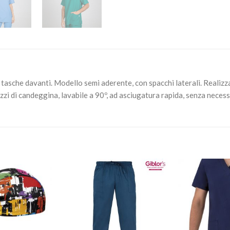
e tasche davanti. Modello semi aderente, con spacchi laterali. Real
zzi di candeggina, lavabile a 90º, ad asciugatura rapida, senza necessi
Aggiungi
Aggiungi
alla lista
alla lista
dei
dei
desideri
desideri