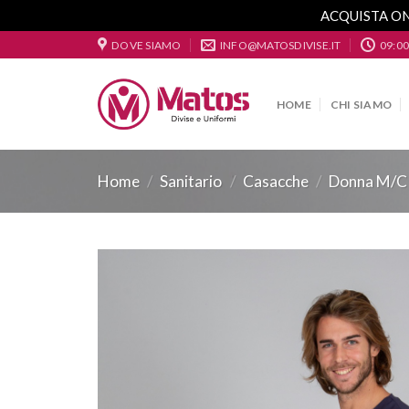
ACQUISTA ON
Skip
DOVE SIAMO
INFO@MATOSDIVISE.IT
09:00
to
content
HOME
CHI SIAMO
Home
/
Sanitario
/
Casacche
/
Donna M/C