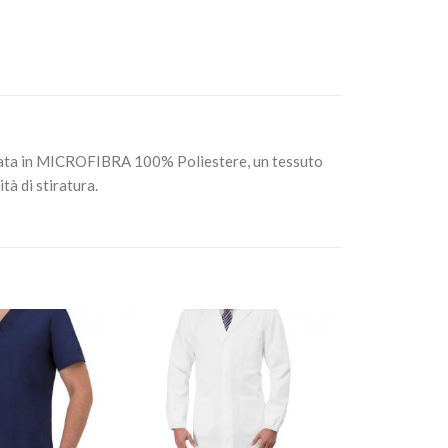
izzata in MICROFIBRA 100% Poliestere, un tessuto
tà di stiratura.
Aggiungi
Aggiungi
alla lista
alla lista
dei
dei
desideri
desideri