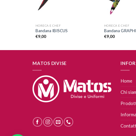
+
+
HORECA E CHEF
HORECA E CHEF
Bandana IBISCUS
Bandana GRAPH
€
9,00
€
9,00
MATOS DIVISE
INFOR
Home
Chi sia
Prodott
Informa
Contatt