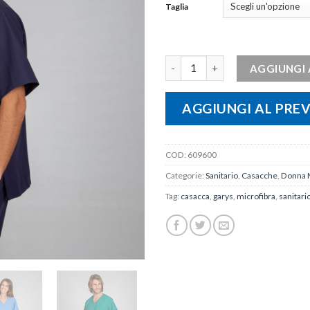
Taglia
Casacca unisex NEREA quantità
AGGIUNGI 
AGGIUNGI AL PRE
COD:
609600
Categorie:
Sanitario
,
Casacche
,
Donna 
Tag:
casacca
,
garys
,
microfibra
,
sanitari