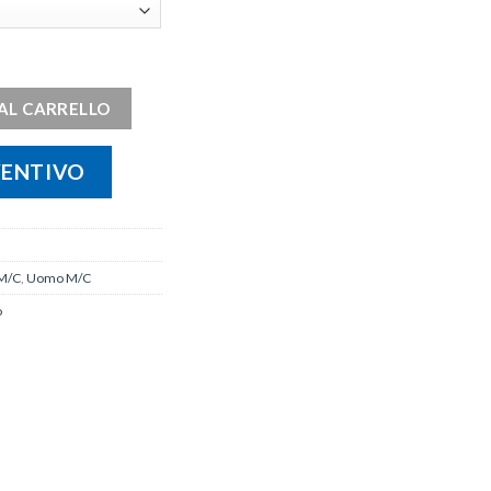
AL CARRELLO
VENTIVO
M/C
,
Uomo M/C
o