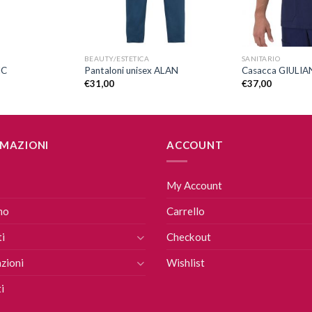
+
+
BEAUTY/ESTETICA
SANITARIO
IC
Pantaloni unisex ALAN
Casacca GIULI
€
31,00
€
37,00
MAZIONI
ACCOUNT
My Account
mo
Carrello
i
Checkout
zioni
Wishlist
i