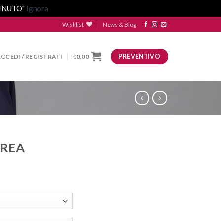
VENUTO"
Ignora
Wishlist
News & Blog
ACCEDI / REGISTRATI
€
0,00
PREVENTIVO
EREA