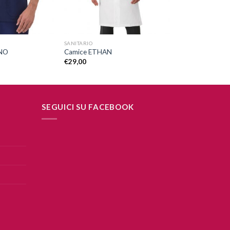
+
SANITARIO
ANO
Camice ETHAN
€
29,00
SEGUICI SU FACEBOOK