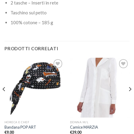
2 tasche – Inserti in rete
Taschino sul petto
100% cotone – 185 g
PRODOTTI CORRELATI
Aggiungi
Aggiungi
alla lista
alla lista
dei
dei
desideri
desideri
HORECA E CHEF
DONNA M/L
Bandana POP ART
Camice MARZIA
€
9,00
€
39,00