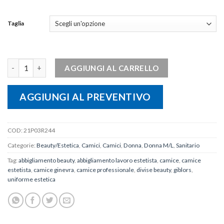
Taglia
Camice GINEVRA quantità
AGGIUNGI AL CARRELLO
AGGIUNGI AL PREVENTIVO
COD:
21P03R244
Categorie:
Beauty/Estetica
,
Camici
,
Camici
,
Donna
,
Donna M/L
,
Sanitario
Tag:
abbigliamento beauty
,
abbigliamento lavoro estetista
,
camice
,
camice
estetista
,
camice ginevra
,
camice professionale
,
divise beauty
,
giblors
,
uniforme estetica