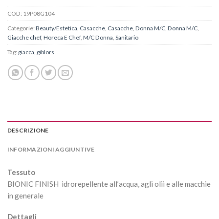
COD:
19P08G104
Categorie:
Beauty/Estetica
,
Casacche
,
Casacche
,
Donna M/C
,
Donna M/C
,
Giacche chef
,
Horeca E Chef
,
M/C Donna
,
Sanitario
Tag:
giacca
,
giblors
DESCRIZIONE
INFORMAZIONI AGGIUNTIVE
Tessuto
BIONIC FINISH idrorepellente all’acqua, agli olii e alle macchie
in generale
Dettagli