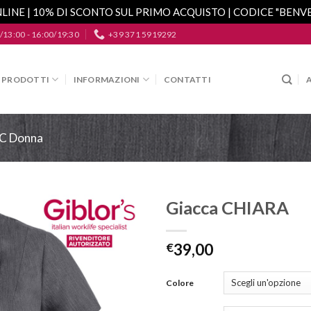
LINE | 10% DI SCONTO SUL PRIMO ACQUISTO | CODICE "BEN
/13:00 - 16:00/19:30
+39 371 5919292
PRODOTTI
INFORMAZIONI
CONTATTI
C Donna
Giacca CHIARA
Aggiungi
alla lista
€
39,00
dei
desideri
Colore