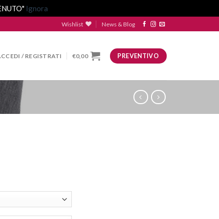
VENUTO"
Ignora
Wishlist
News & Blog
ACCEDI / REGISTRATI
€
0,00
PREVENTIVO