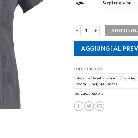
Taglia
Giacca CHIARA quantità
AGGIUNGI 
AGGIUNGI AL PRE
COD:
20P02K202
Categorie:
Beauty/Estetica
,
Casacche
,
Horeca E Chef
,
M/C Donna
Tag:
giacca
,
giblors