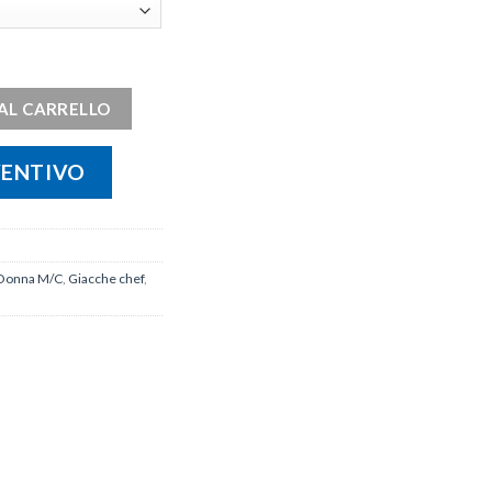
AL CARRELLO
VENTIVO
Donna M/C
,
Giacche chef
,