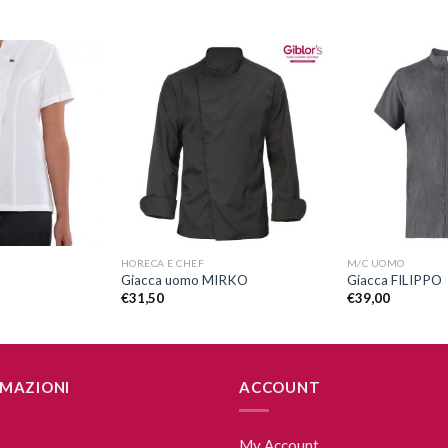
Aggiungi
Aggiungi
alla lista
alla lista
dei
dei
desideri
desideri
+
+
HORECA E CHEF
M/C UOMO
Giacca uomo MIRKO
Giacca FILIPPO
€
31,50
€
39,00
MAZIONI
ACCOUNT
My Account