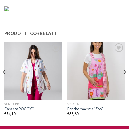
PRODOTTI CORRELATI
Aggiungi
Aggiungi
alla lista
alla lista
dei
dei
desideri
desideri
SANITARIO
SCUOLA
Casacca POCOYO
Poncho maestra “Zoo”
€
54,10
€
38,60