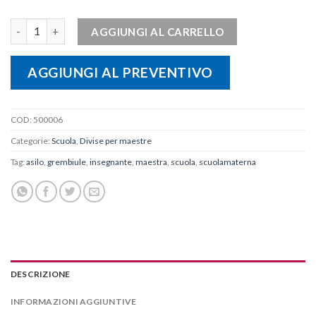
GREMBIULE DONNA MEOW quantità
AGGIUNGI AL CARRELLO
AGGIUNGI AL PREVENTIVO
COD:
500006
Categorie:
Scuola
,
Divise per maestre
Tag:
asilo
,
grembiule
,
insegnante
,
maestra
,
scuola
,
scuolamaterna
DESCRIZIONE
INFORMAZIONI AGGIUNTIVE