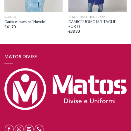
SCUOLA
INDUSTRIA E SICUREZZA
CAMICE UOMO M/L TAGLIE
Camice maestra “Nuvole”
FORTI
€
41,70
€
38,30
MATOS DIVISE