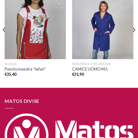
Aggiungi
Aggiungi
alla lista
alla lista
dei
dei
desideri
desideri
SCUOLA
INDUSTRIA E SICUREZZA
Poncho maestra “Safari”
CAMICE UOMO M/L
€
35,40
€
31,90
MATOS DIVISE