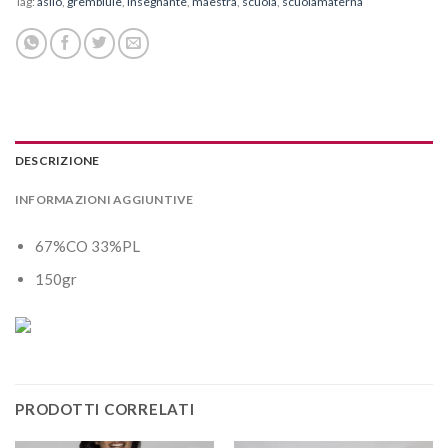
Tag:
asilo
,
grembiule
,
insegnante
,
maestra
,
scuola
,
scuolamaterna
DESCRIZIONE
INFORMAZIONI AGGIUNTIVE
67%CO 33%PL
150gr
PRODOTTI CORRELATI