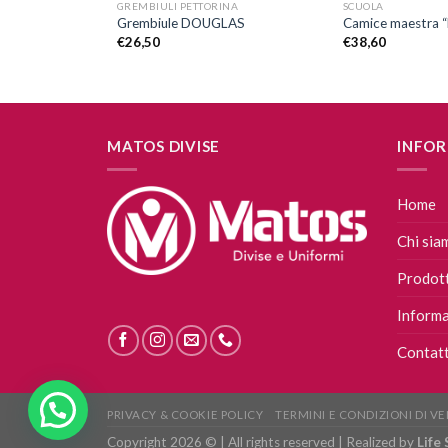
GREMBIULI PETTORINA
SCUOLA
NICATO KOALA
Grembiule DOUGLAS
Camice maestra “
€
26,50
€
38,60
MATOS DIVISE
INFOR
Home
Chi sia
Prodott
Informa
Contatt
PRIVACY & COOKIE POLICY
TERMINI E CONDIZIONI DI V
Copyright 2026 © | All rights reserved | Realized by
Life