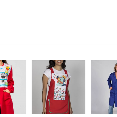
Aggiungi
Aggiungi
alla lista
alla lista
dei
dei
desideri
desideri
+
+