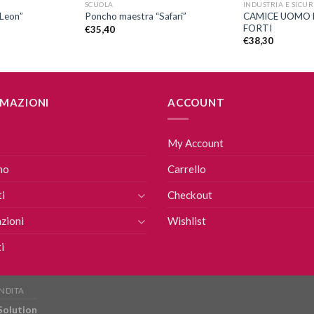
SCUOLA
INDUSTRIA E SICU
CAMICE UOMO 
Leon”
Poncho maestra “Safari”
FORTI
€
35,40
€
38,30
MAZIONI
ACCOUNT
My Account
mo
Carrello
i
Checkout
zioni
Wishlist
i
ENDITA
 Solution