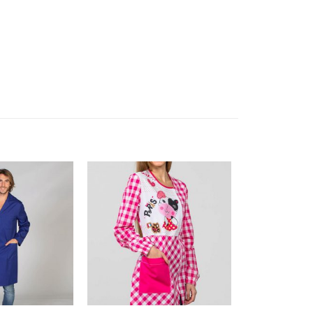
Aggiungi
Aggiungi
alla lista
alla lista
dei
dei
desideri
desideri
+