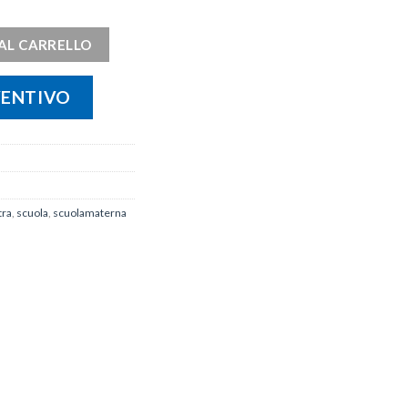
AL CARRELLO
VENTIVO
tra
,
scuola
,
scuolamaterna