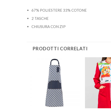
67% POLIESTERE 33% COTONE
2 TASCHE
CHIUSURA CON ZIP
PRODOTTI CORRELATI
Aggiungi
Aggiungi
alla lista
alla lista
dei
dei
desideri
desideri
+
+