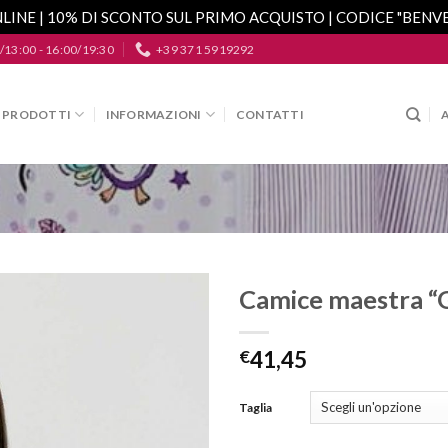
LINE | 10% DI SCONTO SUL PRIMO ACQUISTO | CODICE "BEN
/13:00 - 16:00/19:30
+39 371 5919292
PRODOTTI
INFORMAZIONI
CONTATTI
Camice maestra “G
Aggiungi
alla lista
€
41,45
dei
desideri
Taglia