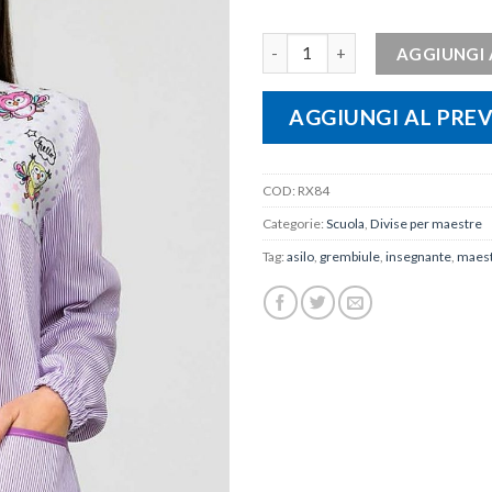
Camice maestra "Gufi" quantità
AGGIUNGI 
AGGIUNGI AL PRE
COD:
RX84
Categorie:
Scuola
,
Divise per maestre
Tag:
asilo
,
grembiule
,
insegnante
,
maes