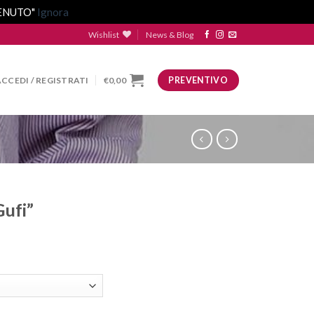
VENUTO"
Ignora
Wishlist
News & Blog
ACCEDI / REGISTRATI
€
0,00
PREVENTIVO
ufi”