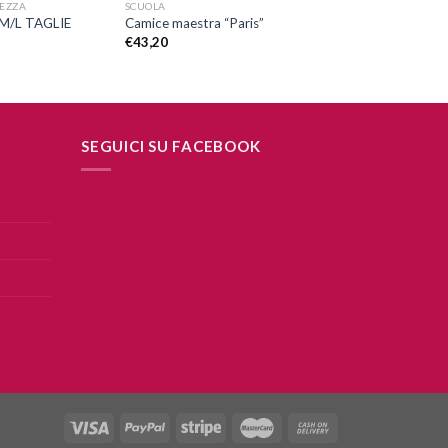
REZZA
SCUOLA
M/L TAGLIE
Camice maestra “Paris”
€
43,20
SEGUICI SU FACEBOOK