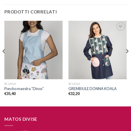
PRODOTTI CORRELATI
Aggiungi
Aggiungi
alla lista
alla lista
dei
dei
desideri
desideri
SCUOLA
SCUOLA
Poncho maestra “Dinos”
GREMBIULE DONNA KOALA
€
35,40
€
32,20
MATOS DIVISE