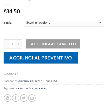
€
34,50
Taglia
Casacca sagomata donna in microfibra quantità
AGGIUNGI AL CARRELLO
AGGIUNGI AL PREVENTIVO
COD:
SX17
Categorie:
Sanitario
,
Casacche
,
Donna M/C
Tag:
casacca
,
microfibra
,
sanitario