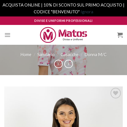
ACQUISTA ONLINE | 10% DI SCONTO SUL PRIMO ACQUISTO |
CODICE "BENVENUTO"
Ignora
Skip
DIVISE E UNIFORMI PROFESSIONALI
to
content
Home
/
Sanitario
/
Casacche
/
Donna M/C
Aggiungi
alla lista
dei
desideri