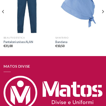
alla lista
alla lista
dei
dei
desideri
desideri
BEAUTY/ESTETICA
SANITARIO
Pantaloni unisex ALAN
Bandana
€
31,00
€
10,50
MATOS DIVISE