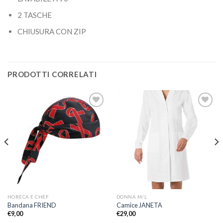
2 TASCHE
CHIUSURA CON ZIP
PRODOTTI CORRELATI
Aggiungi
Aggiungi
alla lista
alla lista
dei
dei
desideri
desideri
HORECA E CHEF
DONNA M/L
Bandana FRIEND
Camice JANETA
€
9,00
€
29,00