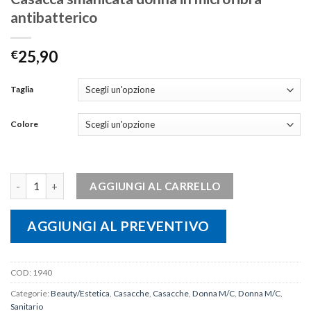
antibatterico
€
25,90
Taglia
Colore
Casacca smanicata donna in microfibra antibatterico quantità
AGGIUNGI AL CARRELLO
AGGIUNGI AL PREVENTIVO
COD:
1940
Categorie:
Beauty/Estetica
,
Casacche
,
Casacche
,
Donna M/C
,
Donna M/C
,
Sanitario