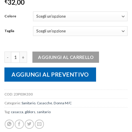
€
32,00
Colore
Taglia
Casacca SONIA quantità
AGGIUNGI AL CARRELLO
AGGIUNGI AL PREVENTIVO
COD:
23P03K330
Categorie:
Sanitario
,
Casacche
,
Donna M/C
Tag:
casacca
,
giblors
,
sanitario