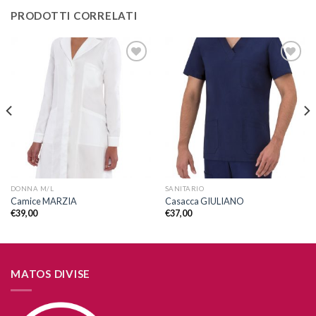
PRODOTTI CORRELATI
Aggiungi
Aggiungi
alla lista
alla lista
dei
dei
desideri
desideri
DONNA M/L
SANITARIO
Camice MARZIA
Casacca GIULIANO
€
39,00
€
37,00
MATOS DIVISE