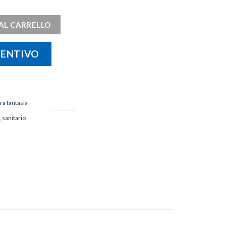
à
AL CARRELLO
VENTIVO
a fantasia
,
sanitario