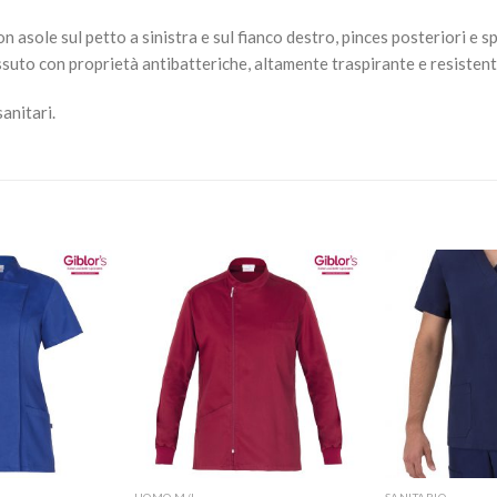
n asole sul petto a sinistra e sul fianco destro, pinces posteriori e s
o con proprietà antibatteriche, altamente traspirante e resistente a
sanitari.
Aggiungi
Aggiungi
alla lista
alla lista
dei
dei
desideri
desideri
+
+
UOMO M/L
SANITARIO