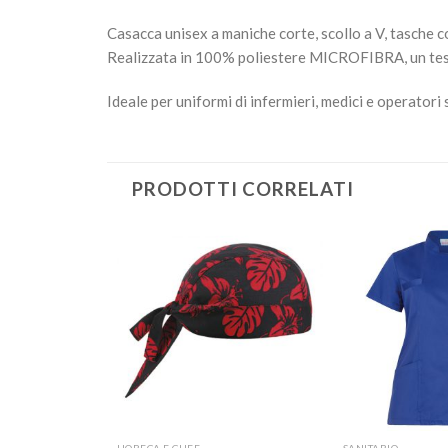
Casacca unisex a maniche corte, scollo a V, tasche co
Realizzata in 100% poliestere MICROFIBRA, un tessut
Ideale per uniformi di infermieri, medici e operatori 
PRODOTTI CORRELATI
Aggiungi
Aggiungi
alla lista
alla lista
dei
dei
desideri
desideri
+
+
HORECA E CHEF
SANITARIO