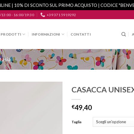
LINE | 10% DI SCONTO SUL PRIMO ACQUISTO | CODICE "BEN
/13:00 - 16:00/19:30
+39 371 5919292
PRODOTTI
INFORMAZIONI
CONTATTI
tasia
CASACCA UNISE
Aggiungi
alla lista
€
49,40
dei
desideri
Taglia