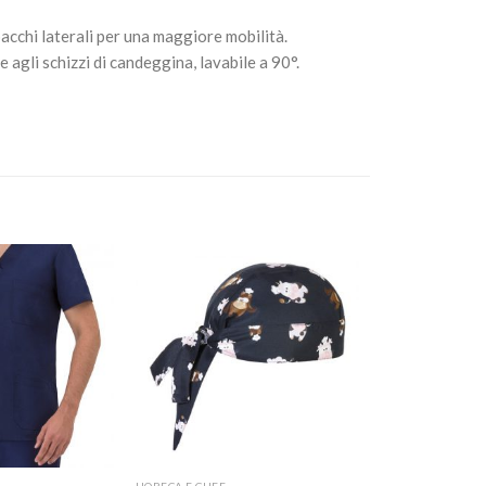
pacchi laterali per una maggiore mobilità.
gli schizzi di candeggina, lavabile a 90°.
Aggiungi
Aggiungi
alla lista
alla lista
dei
dei
desideri
desideri
+
HORECA E CHEF