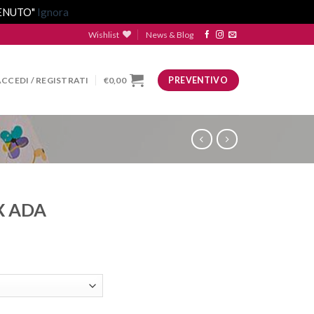
VENUTO"
Ignora
Wishlist
News & Blog
ACCEDI / REGISTRATI
€
0,00
PREVENTIVO
X ADA