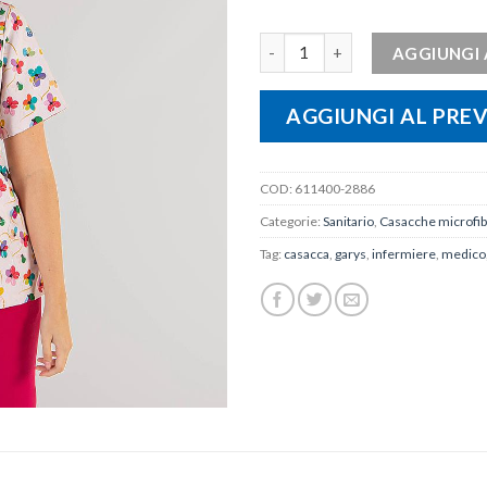
CASACCA UNISEX ADA quantit
AGGIUNGI 
AGGIUNGI AL PRE
COD:
611400-2886
Categorie:
Sanitario
,
Casacche microfibr
Tag:
casacca
,
garys
,
infermiere
,
medico