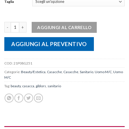
Taglia
Casacca Lapo quantità
AGGIUNGI AL CARRELLO
AGGIUNGI AL PREVENTIVO
COD:
21P08G251
Categorie:
Beauty/Estetica
,
Casacche
,
Casacche
,
Sanitario
,
Uomo M/C
,
Uomo
M/C
Tag:
beauty
,
casacca
,
giblors
,
sanitario